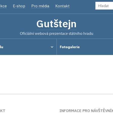
kce
E-shop
Pro média
Kontakt
Gutštejn
oficiální webová prezentace státního hradu
du
Fotogalerie
AKT
INFORMACE PRO NÁVŠTĚVNÍ