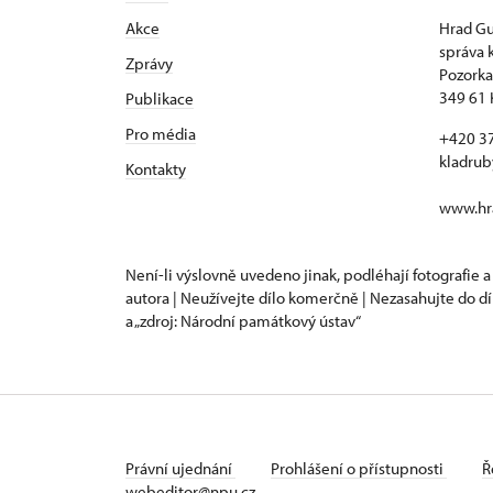
Akce
Hrad Gu
správa 
Zprávy
Pozorka
349 61 
Publikace
Pro média
+420 3
kladru
Kontakty
www.hra
Není-li výslovně uvedeno jinak, podléhají fotografie a
autora | Neužívejte dílo komerčně | Nezasahujte do dí
a „zdroj: Národní památkový ústav“
Právní ujednání
Prohlášení o přístupnosti
Ř
webeditor@npu.cz