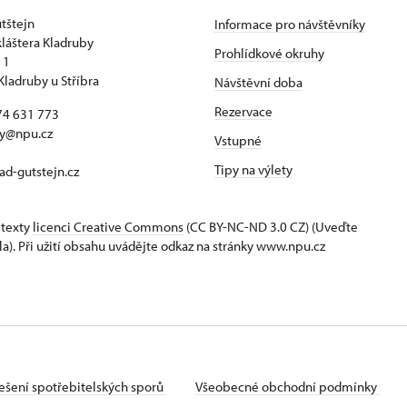
tštejn
Informace pro návštěvníky
kláštera Kladruby
Prohlídkové okruhy
 1
Kladruby u Stříbra
Návštěvní doba
Rezervace
74 631 773
by@npu.cz
Vstupné
Tipy na výlety
d-gutstejn.cz
 texty
licenci Creative Commons
(CC BY-NC-ND 3.0 CZ) (Uveďte
la). Při užití obsahu uvádějte odkaz na stránky www.npu.cz
ešení spotřebitelských sporů
Všeobecné obchodní podmínky