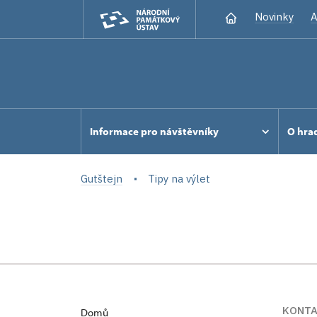
Novinky
A
Informace pro návštěvníky
O hra
Gutštejn
Tipy na výlet
KONT
Domů