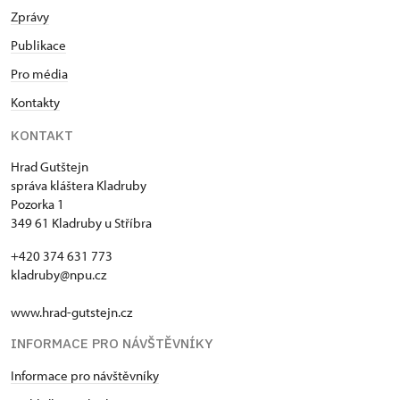
Zprávy
Publikace
Pro média
Kontakty
KONTAKT
Hrad Gutštejn
správa kláštera Kladruby
Pozorka 1
349 61 Kladruby u Stříbra
+420 374 631 773
kladruby@npu.cz
www.hrad-gutstejn.cz
INFORMACE PRO NÁVŠTĚVNÍKY
Informace pro návštěvníky