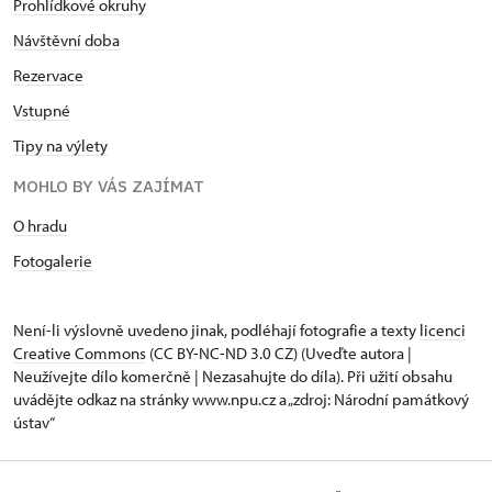
Prohlídkové okruhy
Návštěvní doba
Rezervace
Vstupné
Tipy na výlety
MOHLO BY VÁS ZAJÍMAT
O hradu
Fotogalerie
Není-li výslovně uvedeno jinak, podléhají fotografie a texty
licenci
Creative Commons
(CC BY-NC-ND 3.0 CZ) (Uveďte autora |
Neužívejte dílo komerčně | Nezasahujte do díla). Při užití obsahu
uvádějte odkaz na stránky www.npu.cz a „zdroj: Národní památkový
ústav“