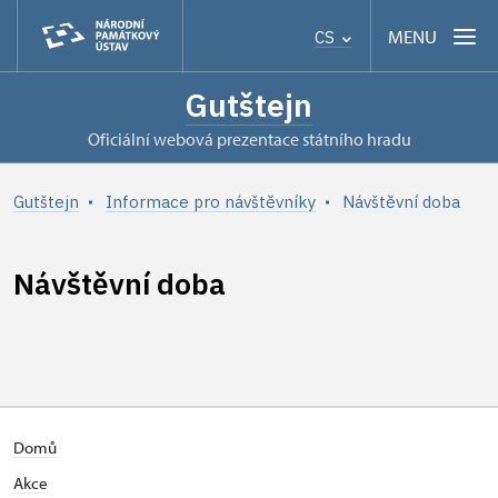
MENU
CS
Gutštejn
oficiální webová prezentace státního hradu
Gutštejn
Informace pro návštěvníky
Návštěvní doba
Návštěvní doba
Domů
Akce