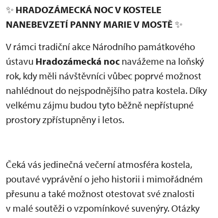
✨
HRADOZÁMECKÁ NOC V KOSTELE
NANEBEVZETÍ PANNY MARIE V MOSTĚ
✨
V rámci tradiční akce Národního památkového
ústavu
Hradozámecká noc
navážeme na loňský
rok, kdy měli návštěvníci vůbec poprvé možnost
nahlédnout do nejspodnějšího patra kostela. Díky
velkému zájmu budou tyto běžně nepřístupné
prostory zpřístupněny i letos.
Čeká vás jedinečná večerní atmosféra kostela,
poutavé vyprávění o jeho historii i mimořádném
přesunu a také možnost otestovat své znalosti
v malé soutěži o vzpomínkové suvenýry. Otázky