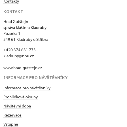
Kontakty
KONTAKT
Hrad Gutštejn
správa kláštera Kladruby
Pozorka 1
349 61 Kladruby u Stříbra
+420 374 631 773
kladruby@npu.cz
www.hrad-gutstejn.cz
INFORMACE PRO NÁVŠTĚVNÍKY
Informace pro návštěvníky
Prohlídkové okruhy
Návštěvní doba
Rezervace
Vstupné