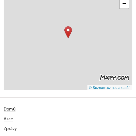
−
© Seznam.cz a.s. a další
Domů
Akce
Zprávy