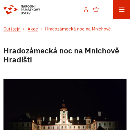
Gutštejn
Akce
Hradozámecká noc na Mnichově...
Hradozámecká noc na Mnichově
Hradišti