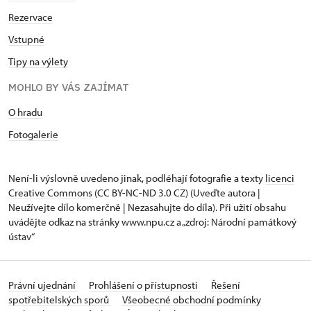
Rezervace
Vstupné
Tipy na výlety
MOHLO BY VÁS ZAJÍMAT
O hradu
Fotogalerie
Není-li výslovně uvedeno jinak, podléhají fotografie a texty
licenci
Creative Commons
(CC BY-NC-ND 3.0 CZ) (Uveďte autora |
Neužívejte dílo komerčně | Nezasahujte do díla). Při užití obsahu
uvádějte odkaz na stránky www.npu.cz a „zdroj: Národní památkový
ústav“
Právní ujednání
Prohlášení o přístupnosti
Řešení
spotřebitelských sporů
Všeobecné obchodní podmínky