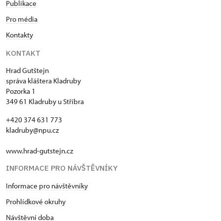
Publikace
Pro média
Kontakty
KONTAKT
Hrad Gutštejn
správa kláštera Kladruby
Pozorka 1
349 61 Kladruby u Stříbra
+420 374 631 773
kladruby@npu.cz
www.hrad-gutstejn.cz
INFORMACE PRO NÁVŠTĚVNÍKY
Informace pro návštěvníky
Prohlídkové okruhy
Návštěvní doba