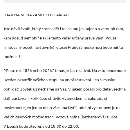
UTAJENÁ MÍSTA ZÁMECKÉHO AREÁLU
Jste návštěvník, který chce vidět i to, co mu je utajeno a vstoupit tam,
kam dosud nemohl? Pak je tento večer určený právě Vám! Pouze
limitovaný počet návštěvníků letošní Hradozámecké noci bude mít tu
možnost!
Píše se rok 1836 nebo 2026? U nás je čas relativní. Na vstupence bude
uveden okamžik Vašeho vstupu na první zastavení. Ten si musíte
pohlídat! Zbytek už necháme na Vás. V jakém pořadí projdete všechna
další zastavení, kolik času strávíte v zámeckém areálu, zda si
poslechnete jen jedno nebo všechna čtyři hudební vystoupení je na
Vašich časových možnostech. Vozová brána (bezbariérová) z ulice
V Lípách bude otevřena od 18:30 do 22:00.