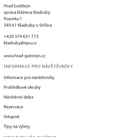
Hrad Gutštejn
správa kláštera Kladruby
Pozorka 1
349 61 Kladruby u Stříbra
+420 374 631 773
kladruby@npu.cz
www.hrad-gutstejn.cz
INFORMACE PRO NÁVŠTĚVNÍKY
Informace pro návštěvníky
Prohlídkové okruhy
Návštěvní doba
Rezervace
Vstupné
Tipy na výlety