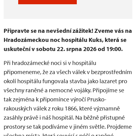
Připravte se na nevšední zážitek! Zveme vás na
Hradozámeckou noc hospitálu Kuks, která se
uskuteční v sobotu 22. srpna 2026 od 19:00.
Při hradozámecké noci si v hospitálu
připomeneme, že za všech válek v bezprostředním
okolí hospitálu fungovala stavba jako lazaret pro
všechny raněné a nemocné vojáky. Připojíme se
tak zejména k připomínce výročí Prusko-
rakouských válek z roku 1866, které významně
zasáhly právě i náš hospitál. Na běžně přistupné
prostory se tak podíváme v jiném světle. Projdeme
všechna místa, která souvisí s péčí o raněné