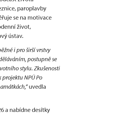
leznice, paroplavby
řuje se na motivace
odenní život,
vý ústav.
žné i pro širší vrstvy
zděláváním, postupně se
votního stylu. Zkušenosti
ík projektu NPÚ Po
 památkách,“
uvedla
6 a nabídne desítky