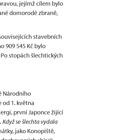
úpravou, jejímž cílem bylo
brané domorodé zbraně,
 souvisejících stavebních
ho 909 545 Kč bylo
 Po stopách šlechtických
vě Národního
 od 1. května
i, první Japonce žijící
. Když se šlechta vydala
mátky, jako Konopiště,