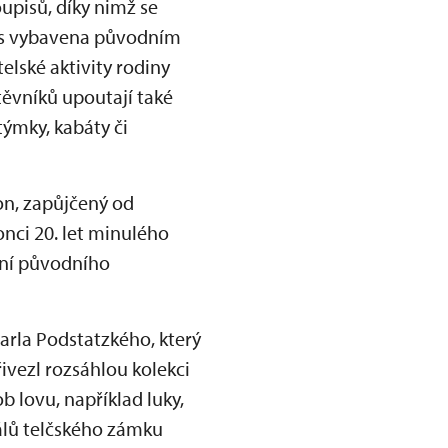
upisů, díky nimž se
dnes vybavena původním
lské aktivity rodiny
těvníků upoutají také
týmky, kabáty či
on, zapůjčený od
nci 20. let minulého
ání původního
rla Podstatzkého, který
řivezl rozsáhlou kolekci
 lovu, například luky,
sálů telčského zámku