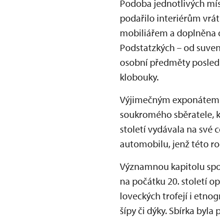
Podoba jednotlivých míst
podařilo interiérům vrát
mobiliářem a doplněna o
Podstatzkých – od suvený
osobní předměty poslední
klobouky.
Výjimečným exponátem je
soukromého sběratele, k
století vydávala na své 
automobilu, jenž této ro
Významnou kapitolu spoj
na počátku 20. století o
loveckých trofejí i etn
šípy či dýky. Sbírka byl