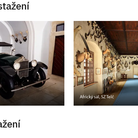
stažení
Africký sál, SZ Telč
ažení