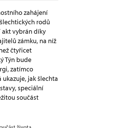
nostního zahájení
šlechtických rodů
 akt vybrán díky
jitelů zámku, na níž
než čtyřicet
ký Týn bude
gi, zatímco
 ukazuje, jak šlechta
stavy, speciální
ežitou součást
oučást života