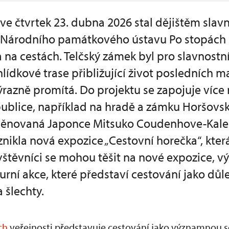
 ve čtvrtek 23. dubna 2026 stal dějištěm slav
u Národního památkového ústavu Po stopách 
 na cestách. Telčský zámek byl pro slavnostní
dkové trase přibližující život posledních ma
razně promítá. Do projektu se zapojuje více 
ublice, například na hradě a zámku Horšovs
 věnovaná Japonce Mitsuko Coudenhove-Kaler
nikla nová expozice „Cestovní horečka“, která
štěvníci se mohou těšit na nové expozice, vý
lturní akce, které představí cestování jako důl
 šlechty.
ch
veřejnosti představuje cestování jako významnou s