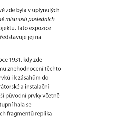
vě zde byla v uplynulých
é místnosti posledních
ojektu. Tato expozice
ředstavuje jej na
oce 1931, kdy zde
ému znehodnocení těchto
prvků i k zásahům do
átorské a instalační
lší původní prvky včetně
tupní hala se
ých fragmentů replika