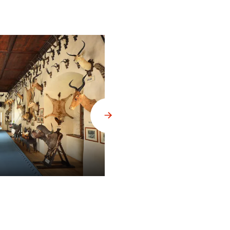
Popelník vyrobený z nohy slona