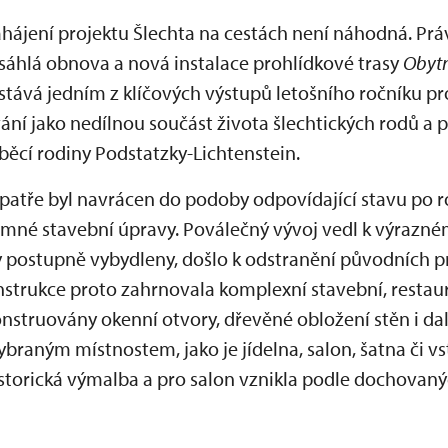
ahájení projektu Šlechta na cestách není náhodná. Prá
áhlá obnova a nová instalace prohlídkové trasy
Obytn
e stává jedním z klíčových výstupů letošního ročníku pr
ní jako nedílnou součást života šlechtických rodů a p
běcí rodiny Podstatzky-Lichtenstein.
 patře byl navrácen do podoby odpovídající stavu po r
amné stavební úpravy. Poválečný vývoj vedl k výrazn
ly postupně vybydleny, došlo k odstranění původních 
strukce proto zahrnovala komplexní stavební, restaur
konstruovány okenní otvory, dřevěné obložení stěn i da
ybraným místnostem, jako je jídelna, salon, šatna či vs
historická výmalba a pro salon vznikla podle dochovan