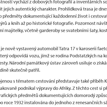
ností vychází z dobových fotografií a inventárních so
it jejich autentický charakter. Prohlídková trasa je 
 předměty dokumentující každodenní život i cestovate
rů a knih až po historické fotografie. Pozornost návš
 majitelky, včetně garderoby se svatebními šaty, kos
 nově vystavený automobil Tatra 17 v karoserii faet
terý odpovídá vozu, jímž se rodina Podstatzkých na ko
cesty. Národní památkový ústav zároveň usiluje o získ
dině skutečně patřil.
enou s tématem cestování představuje také příběh Ka
pakovaně podnikal výpravy do Afriky. Z těchto cest si p
ografických předmětů dokumentujících domorodý způsob
a po roce 1932 instalována do jednoho z renesančních 