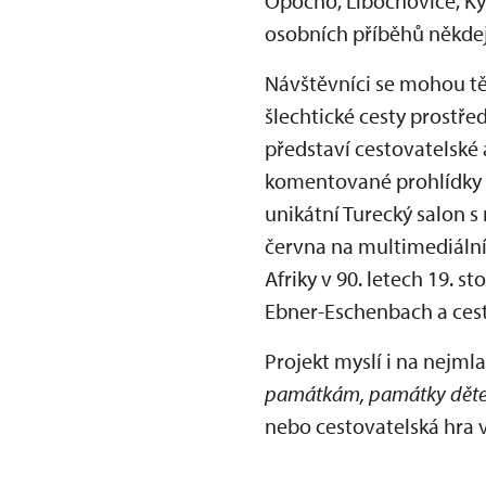
Opočno, Libochovice, Ky
osobních příběhů někdej
Návštěvníci se mohou tě
šlechtické cesty prostř
představí cestovatelské
komentované prohlídky z
unikátní Turecký salon
června na multimediální
Afriky v 90. letech 19. 
Ebner-Eschenbach a cest
Projekt myslí i na nejml
památkám, památky dětem
nebo cestovatelská hra 