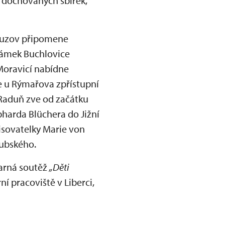
m dochovaných sbírek,
Bouzov připomene
zámek Buchlovice
Moravicí nabídne
e u Rýmařova zpřístupní
Raduň zve od začátku
bharda Blüchera do Jižní
pisovatelky Marie von
Dubského.
varná soutěž
„Děti
ní pracoviště v Liberci,