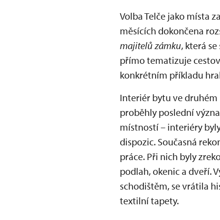
Volba Telče jako místa z
měsících dokončena rozs
majitelů zámku
, která s
přímo tematizuje cestová
konkrétním příkladu hra
Interiér bytu ve druhém
proběhly poslední význ
místností – interiéry by
dispozic. Současná rekon
práce. Při nich byly zre
podlah, okenic a dveří. V
schodištěm, se vrátila 
textilní tapety.