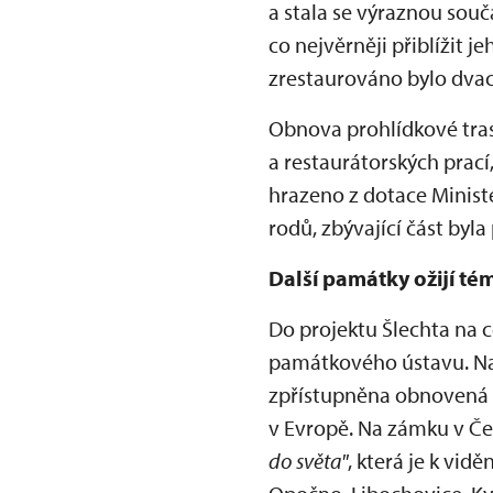
a stala se výraznou součá
co nejvěrněji přiblížit
zrestaurováno bylo dvace
Obnova prohlídkové tra
a restaurátorských prací,
hrazeno z dotace Minist
rodů, zbývající část byla
Další památky ožijí t
Do projektu Šlechta na 
památkového ústavu. Nap
zpřístupněna obnovená p
v Evropě. Na zámku v Če
do světa"
, která je k vi