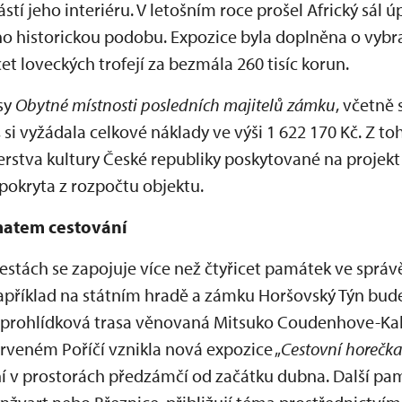
stí jeho interiéru. V letošním roce prošel Africký sál 
 jeho historickou podobu. Expozice byla doplněna o vy
t loveckých trofejí za bezmála 260 tisíc korun.
sy
Obytné místnosti posledních majitelů zámku
, včetně
 si vyžádala celkové náklady ve výši 1 622 170 Kč. Z to
erstva kultury České republiky poskytované na projekt
 pokryta z rozpočtu objektu.
ématem cestování
cestách se zapojuje více než čtyřicet památek ve sprá
říklad na státním hradě a zámku Horšovský Týn bude
rohlídková trasa věnovaná Mitsuko Coudenhove-Kalerg
rveném Poříčí vznikla nová expozice „
Cestovní horečka
dění v prostorách předzámčí od začátku dubna. Další pa