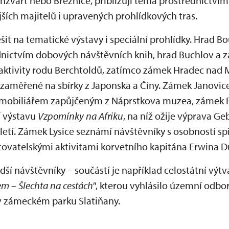
nžvart nebo Březnice, přibližují téma prostřednictví
ších majitelů i upravených prohlídkových tras.
šit na tematické výstavy i speciální prohlídky. Hrad 
ednictvím dobových návštěvních knih, hrad Buchlov a 
 aktivity rodu Berchtoldů, zatímco zámek Hradec nad 
aměřené na sbírky z Japonska a Číny. Zámek Janovic
 s mobiliářem zapůjčeným z Náprstkova muzea, zámek 
 výstavu
Vzpomínky na Afrik
u
, na níž ožije výprava Ge
století. Zámek Lysice seznámí návštěvníky s osobností s
ovatelskými aktivitami korvetního kapitána Erwina 
adší návštěvníky – součástí je například celostátní výt
 – Šlechta na cestách"
, kterou vyhlásilo územní odbor
v zámeckém parku Slatiňany.