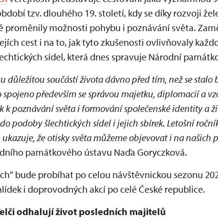
bdobí tzv. dlouhého 19. století, kdy se díky rozvoji že
ě proměnily možnosti pohybu i poznávání světa. Zamě
jejích cest i na to, jak tyto zkušenosti ovlivňovaly každ
echtických sídel, která dnes spravuje Národní památko
u důležitou součástí života dávno před tím, než se stalo bě
o spojeno především se správou majetku, diplomacií a v
k k poznávání světa i formování společenské identity a ži
 do podoby šlechtických sídel i jejich sbírek. Letošní ročn
 ukazuje, že otisky světa můžeme objevovat i na našich
rodního památkového ústavu Naďa Goryczková.
tách“ bude probíhat po celou návštěvnickou sezonu 202
lídek i doprovodných akcí po celé České republice.
elči odhalují život posledních majitelů