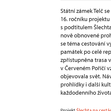
Státní zámek Telč se
16. ročníku projekt
s podtitulem Šlechta
nově obnovené prohlí
se téma cestování vý
památek po celé rep
zpřístupněna trasa
v Červeném Poříčí vz
objevovala svět. Náv
prohlídky i další ku
každodenního života
Projekt
Šlechta na cestá