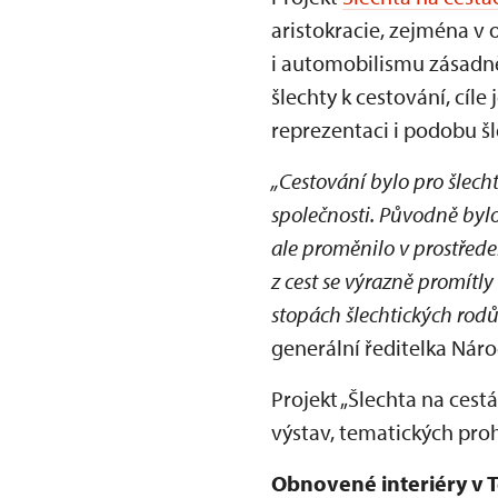
aristokracie, zejména v o
i automobilismu zásadn
šlechty k cestování, cíle 
reprezentaci i podobu šl
„Cestování bylo pro šlecht
společnosti. Původně byl
ale proměnilo v prostřede
z cest se výrazně promítly
stopách šlechtických rodů
generální ředitelka Ná
Projekt „Šlechta na ces
výstav, tematických proh
Obnovené interiéry v T