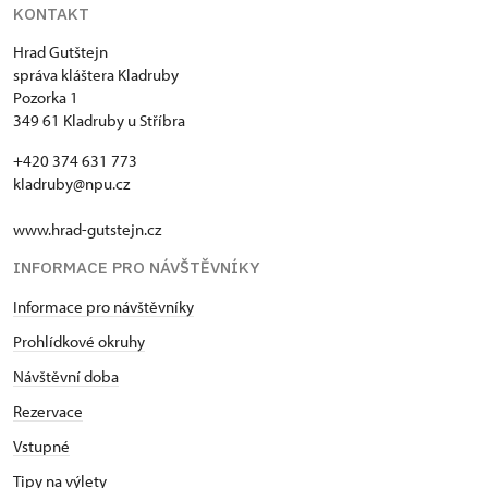
KONTAKT
Hrad Gutštejn
správa kláštera Kladruby
Pozorka 1
349 61 Kladruby u Stříbra
+420 374 631 773
kladruby@npu.cz
www.hrad-gutstejn.cz
INFORMACE PRO NÁVŠTĚVNÍKY
Informace pro návštěvníky
Prohlídkové okruhy
Návštěvní doba
Rezervace
Vstupné
Tipy na výlety