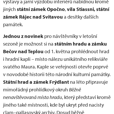
výstavy a jarní výzdobu interiérů nabídnou kromě
jiných
státní zámek Opočno
,
vila Stiassni, státní
zámek Rájec nad Svitavou
a desítky dalších
památek.
Jednou z novinek
pro návštěvníky v letošní
sezoně je možnost si na
státním hradu a zámku
Bečov nad Teplou
od 1. května prohlédnout hrad
i hradní kapli – místo nálezu unikátního relikviáře
svatého Maura. Kaple se veřejnosti otevře poprvé
v novodobé historii této národní kulturní památky.
Státní hrad a zámek Frýdlant
na léto připravuje
mimořádný prohlídkový okruh
Běžně
nenavštěvovaná místa hradu
, který představí kromě
jiného také místnosti, kde byl ukryt před nacisty
clam–gallasovský archiv. Dosud běžně