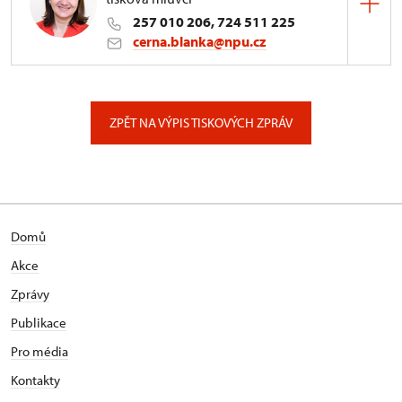
257 010 206, 724 511 225
cerna.blanka@npu.cz
Generální ředitelství NPÚ
Valdštejnské náměstí 162/3, Praha
ZPĚT NA VÝPIS TISKOVÝCH ZPRÁV
Domů
Akce
Zprávy
Publikace
Pro média
Kontakty