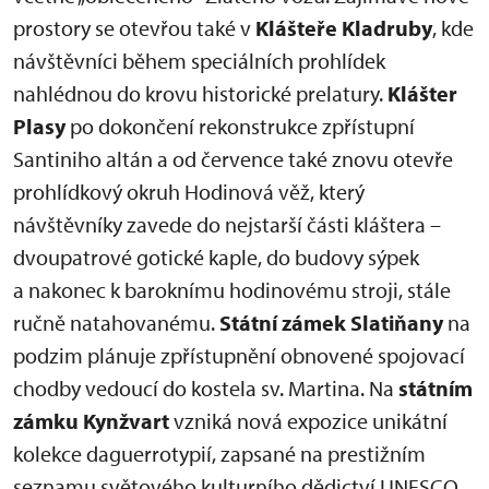
prostory se otevřou také v
Klášteře Kladruby
, kde
návštěvníci během speciálních prohlídek
nahlédnou do krovu historické prelatury.
Klášter
Plasy
po dokončení rekonstrukce zpřístupní
Santiniho altán a od července také znovu otevře
prohlídkový okruh Hodinová věž, který
návštěvníky zavede do nejstarší části kláštera –
dvoupatrové gotické kaple, do budovy sýpek
a nakonec k baroknímu hodinovému stroji, stále
ručně natahovanému.
Státní zámek Slatiňany
na
podzim plánuje zpřístupnění obnovené spojovací
chodby vedoucí do kostela sv. Martina. Na
státním
zámku Kynžvart
vzniká nová expozice unikátní
kolekce daguerrotypií, zapsané na prestižním
seznamu světového kulturního dědictví UNESCO