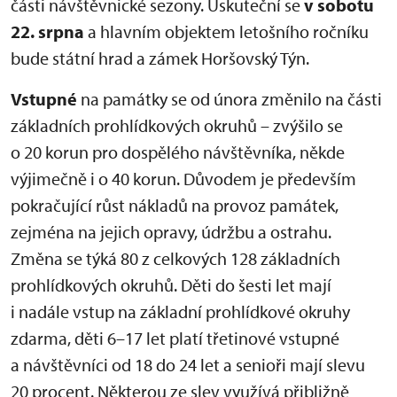
části návštěvnické sezony. Uskuteční se
v sobotu
22. srpna
a hlavním objektem letošního ročníku
bude státní hrad a zámek Horšovský Týn.
Vstupné
na památky se od února změnilo na části
základních prohlídkových okruhů – zvýšilo se
o 20 korun pro dospělého návštěvníka, někde
výjimečně i o 40 korun. Důvodem je především
pokračující růst nákladů na provoz památek,
zejména na jejich opravy, údržbu a ostrahu.
Změna se týká 80 z celkových 128 základních
prohlídkových okruhů. Děti do šesti let mají
i nadále vstup na základní prohlídkové okruhy
zdarma, děti 6–17 let platí třetinové vstupné
a návštěvníci od 18 do 24 let a senioři mají slevu
20 procent. Některou ze slev využívá přibližně