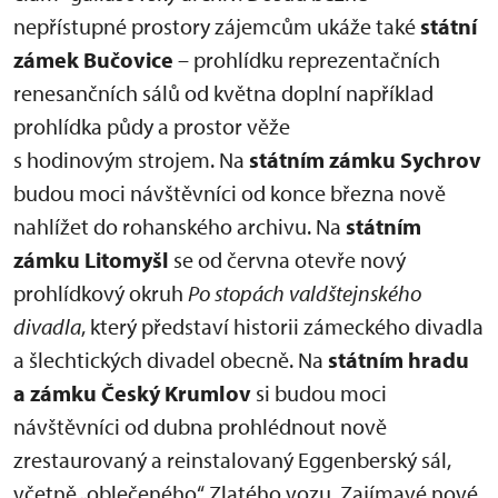
nepřístupné prostory zájemcům ukáže také
státní
zámek Bučovice
– prohlídku reprezentačních
renesančních sálů od května doplní například
prohlídka půdy a prostor věže
s hodinovým strojem. Na
státním zámku Sychrov
budou moci návštěvníci od konce března nově
nahlížet do rohanského archivu. Na
státním
zámku Litomyšl
se od června otevře nový
prohlídkový okruh
Po stopách valdštejnského
divadla
, který představí historii zámeckého divadla
a šlechtických divadel obecně. Na
státním hradu
a zámku Český Krumlov
si budou moci
návštěvníci od dubna prohlédnout nově
zrestaurovaný a reinstalovaný Eggenberský sál,
včetně „oblečeného“ Zlatého vozu. Zajímavé nové