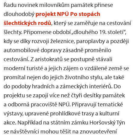
Řadu novinek milovníkům památek přinese
dlouhodobý
projekt NPÚ Po stopách
šlechtických rodů
, který se zaměřuje na cestování
šlechty. Připomene období „dlouhého 19. století“,
kdy se díky rozvoji železnice, paroplavby a později
automobilové dopravy zásadně proměnilo
cestování. Z aristokratů se postupně stávali
moderní turisté a jejich zájem o vzdálené země se
promítal nejen do jejich životního stylu, ale také
do podoby hradních a zámeckých interiérů. Do
projektu se zapojí více než čtyři desítky památek
a odborná pracoviště NPÚ. Připravují tematické
výstavy, upravené prohlídkové trasy a kulturní
akce. Například na státním zámku Horšovský Týn
se návštěvníci mohou těšit na znovuotevření