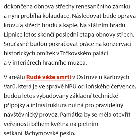
dokončena obnova střechy renesančního zámku
a nyní probíhá kolaudace. Následovat bude oprava
krovu a střech hradu a kaple. Na státním hradu
Lipnice letos skončí poslední etapa obnovy střech.
Současně budou pokračovat práce na konzervaci
historických omítek v Trčkovském paláci
a v interiérech hradního muzea.
V areálu
Rudé věže smrti
v Ostrově u Karlových
Varů, která je ve správě NPÚ od loňského července,
budou letos vybudovány základní technické
přípojky a infrastruktura nutná pro pravidelný
návštěvnický provoz. Památka by se měla otevřít
veřejnosti během května na pietním
setkání Jáchymovské peklo.