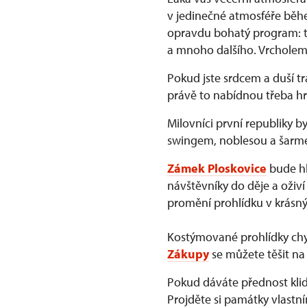
v jedinečné atmosféře běhe
opravdu bohatý program: ta
a mnoho dalšího. Vrcholem
Pokud jste srdcem a duší t
právě to nabídnou třeba h
Milovníci první republiky b
swingem, noblesou a šarmem
Zámek Ploskovice
bude hl
návštěvníky do děje a oživí 
promění prohlídku v krásný
Kostýmované prohlídky ch
Zákupy
se můžete těšit na 
Pokud dáváte přednost kl
Projděte si památky vlastn