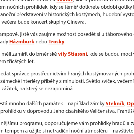
m nočních prohlídek, kdy se téměř dotknete období gotiky i
neční představení v historických kostýmech, hudební vysto
 večera bude koncert skupiny Ginevra.
rampové, jistě vás zaujme možnost posedět si u táborového
rady
Házmburk
nebo
Trosky
.
y měli zamířit do brněnské
vily Stiassni
, kde se budou moci 
 třicátých let.
edat správce prostřednictvím hraných kostýmovaných prohl
zámecké interiéry příběhy z minulosti. Světlo svíček, večerní
 zážitek, na který se nezapomíná.
ystá mnoho dalších památek – například zámky
Stekník
,
Op
prohlídku v doprovodu Jeho císařského Veličenstva, Františk
idnějšímu programu, doporučujeme vám prohlídky hradů a 
ím tempem a užijte si netradiční noční atmosféru – navštivt