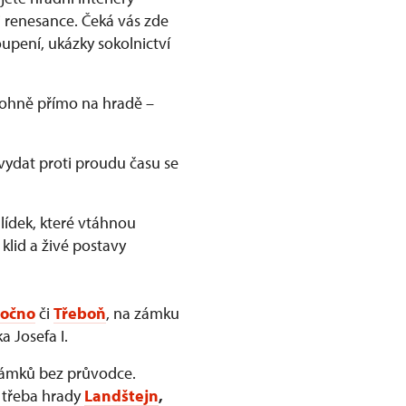
 renesance. Čeká vás zde
upení, ukázky sokolnictví
 ohně přímo na hradě –
vydat proti proudu času se
ídek, které vtáhnou
 klid a živé postavy
očno
či
Třeboň
, na zámku
a Josefa I.
zámků bez průvodce.
e třeba hrady
Landštejn
,