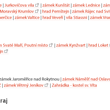
e
|
Jurkovičova vila
|
zámek Kunštát
|
zámek Lednice
|
zám
Moravský Krumlov
|
hrad Pernštejn
|
zámek Rájec nad Sv
erčice
|
zámek Valtice
|
hrad Veveří
|
vila Stiassni
|
zámek Vra
 Svaté Maří, Poutní místo
|
zámek Kynžvart
|
hrad Loket
jn
 zámek Jaroměřice nad Rokytnou |
zámek Náměšť nad Oslav
č
|
zámek Větrný Jeníkov
|
Zahrádka - kostel sv. Víta
raj