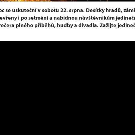
c se uskuteční v sobotu 22. srpna. Desítky hradů, zám
evřeny i po setmění a nabídnou návštěvníkům jedineč
večera plného příběhů, hudby a divadla. Zažijte jedin