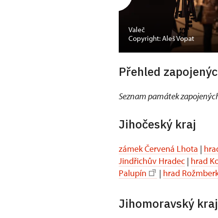
Valeč
Copyright: Aleš Vopat
Přehled zapojenýc
Seznam památek zapojených
Jihočeský kraj
zámek Červená Lhota
|
hra
Jindřichův Hradec
|
hrad K
Palupín
|
hrad Rožmber
Jihomoravský kraj