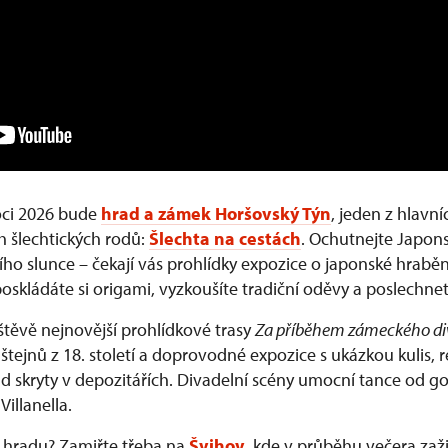
ci 2026 bude
hrad a zámek Horšovský Týn
, jeden z hlavn
h šlechtických rodů:
Šlechta na cestách
. Ochutnejte Japons
ho slunce – čekají vás prohlídky expozice o japonské hrabě
poskládáte si origami, vyzkoušíte tradiční oděvy a poslechne
štěvě nejnovější prohlídkové trasy
Za příběhem zámeckého di
tejnů z 18. století a doprovodné expozice s ukázkou kulis, 
d skryty v depozitářích. Divadelní scény umocní tance od go
illanella.
a hradu? Zamiřte třeba na
Švihov
, kde v průběhu večera zaži