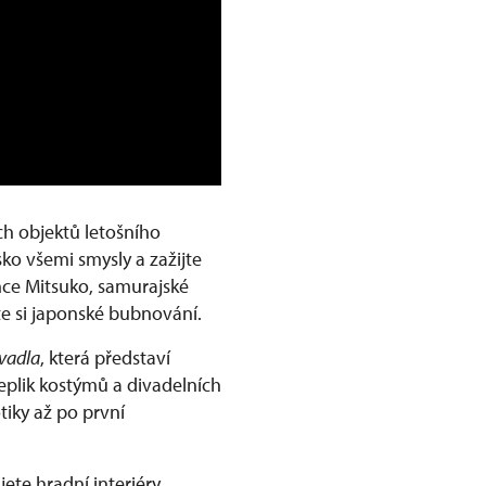
ích objektů letošního
ko všemi smysly a zažijte
nce Mitsuko, samurajské
te si japonské bubnování.
vadla
, která představí
replik kostýmů a divadelních
tiky až po první
jete hradní interiéry