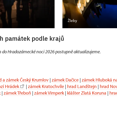
Žleby
h památek podle krajů
 do Hradozámecké noci 2026 postupně aktualizujeme.
d a zámek Český Krumlov
|
zámek Dačice
|
zámek Hluboká na
ozí Hrádek
|
zámek Kratochvíle
|
hrad Landštejn
|
hrad No
k
|
zámek Třeboň
|
zámek Vimperk
|
klášter Zlatá Koruna
|
hra