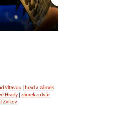
Opočno
d Vltavou
|
hrad a zámek
vé Hrady
|
zámek a dvůr
d Zvíkov