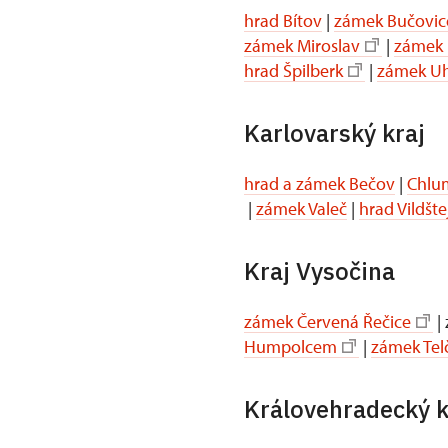
hrad Bítov
|
zámek Bučovic
zámek Miroslav
|
zámek 
hrad Špilberk
|
zámek Uh
Karlovarský kraj
hrad a zámek Bečov
|
Chlum
|
zámek Valeč
|
hrad Vildšte
Kraj Vysočina
zámek Červená Řečice
|
Humpolcem
|
zámek Tel
Královehradecký k