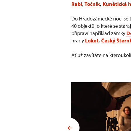
Rabí
,
Točník
,
Kunětická 
Do Hradozámecké noci se tr
40 objektů, o které se star
připraví například zámky
D
hrady
Loket
,
Český Štern
Ať už zavítáte na kterouk