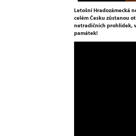
Letošní Hradozámecká no
celém Česku zůstanou ot
netradičních prohlídek, 
památek!