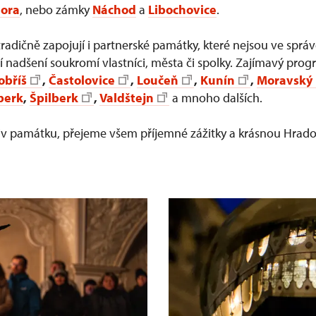
hora
, nebo zámky
Náchod
a
Libochovice
.
adičně zapojují i partnerské památky, které nejsou ve sprá
ají nadšení soukromí vlastníci, města či spolky. Zajímavý pro
obříš
,
Častolovice
,
Loučeň
,
Kunín
,
Moravský
berk
,
Špilberk
,
Valdštejn
a mnoho dalších.
oliv památku, přejeme všem příjemné zážitky a krásnou Hra