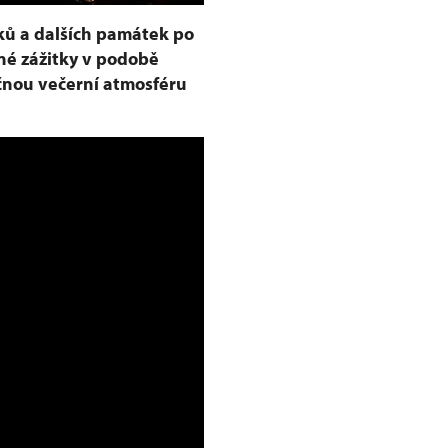
ků a dalších památek po
né zážitky v podobě
ečnou večerní atmosféru