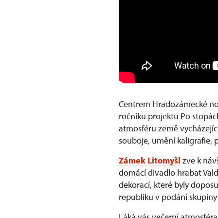
Centrem Hradozámecké no
ročníku projektu Po stopác
atmosféru země vycházející
souboje, umění kaligrafie, 
Zámek Litomyšl
zve k náv
domácí divadlo hrabat Valdš
dekorací, které byly doposu
republiku v podání skupiny V
Láká vás večerní atmosfér