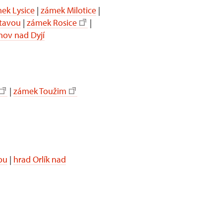
ek Lysice
|
zámek Milotice
|
itavou
|
zámek Rosice
|
nov nad Dyjí
|
zámek Toužim
ou
|
hrad Orlík nad