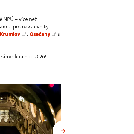
vě NPÚ – více než
gram si pro návštěvníky
 Krumlov
,
Osečany
a
dozámeckou noc 2026!