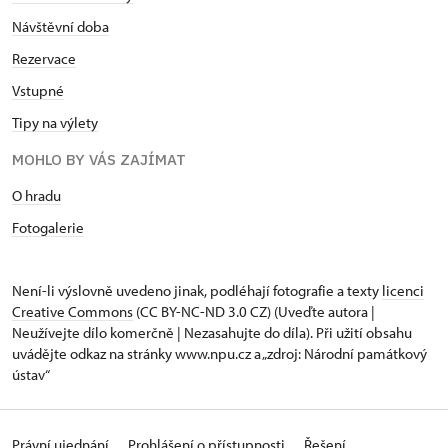
Návštěvní doba
Rezervace
Vstupné
Tipy na výlety
MOHLO BY VÁS ZAJÍMAT
O hradu
Fotogalerie
Není-li výslovně uvedeno jinak, podléhají fotografie a texty
licenci
Creative Commons
(CC BY-NC-ND 3.0 CZ) (Uveďte autora |
Neužívejte dílo komerčně | Nezasahujte do díla). Při užití obsahu
uvádějte odkaz na stránky www.npu.cz a „zdroj: Národní památkový
ústav“
Právní ujednání
Prohlášení o přístupnosti
Řešení