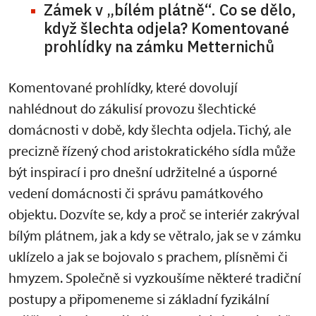
Zámek v „bílém plátně“. Co se dělo,
když šlechta odjela? Komentované
prohlídky na zámku Metternichů
Komentované prohlídky, které dovolují
nahlédnout do zákulisí provozu šlechtické
domácnosti v době, kdy šlechta odjela. Tichý, ale
precizně řízený chod aristokratického sídla může
být inspirací i pro dnešní udržitelné a úsporné
vedení domácnosti či správu památkového
objektu. Dozvíte se, kdy a proč se interiér zakrýval
bílým plátnem, jak a kdy se větralo, jak se v zámku
uklízelo a jak se bojovalo s prachem, plísněmi či
hmyzem. Společně si vyzkoušíme některé tradiční
postupy a připomeneme si základní fyzikální