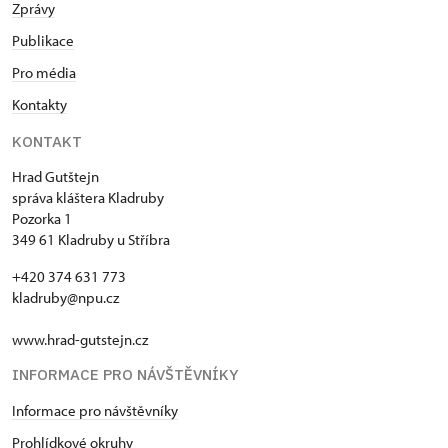
Zprávy
Publikace
Pro média
Kontakty
KONTAKT
Hrad Gutštejn
správa kláštera Kladruby
Pozorka 1
349 61 Kladruby u Stříbra
+420 374 631 773
kladruby@npu.cz
www.hrad-gutstejn.cz
INFORMACE PRO NÁVŠTĚVNÍKY
Informace pro návštěvníky
Prohlídkové okruhy