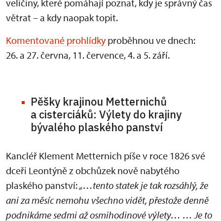
veličiny, které pomáhají poznat, kdy je správný čas
větrat – a kdy naopak topit.
Komentované prohlídky
proběhnou ve dnech:
26. a 27. června, 11. července, 4. a 5. září.
Pěšky krajinou Metternichů
a cisterciáků: Výlety do krajiny
bývalého plaského panství
Kancléř Klement Metternich píše v roce 1826 své
dceři Leontýně z obchůzek nově nabytého
plaského panství:
„…tento statek je tak rozsáhlý, že
ani za měsíc nemohu všechno vidět, přestože denně
podnikáme sedmi až osmihodinové výlety… … Je to