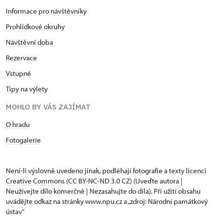
Informace pro návštěvníky
Prohlídkové okruhy
Návštěvní doba
Rezervace
Vstupné
Tipy na výlety
MOHLO BY VÁS ZAJÍMAT
O hradu
Fotogalerie
Není-li výslovně uvedeno jinak, podléhají fotografie a texty
licenci
Creative Commons
(CC BY-NC-ND 3.0 CZ) (Uveďte autora |
Neužívejte dílo komerčně | Nezasahujte do díla). Při užití obsahu
uvádějte odkaz na stránky www.npu.cz a „zdroj: Národní památkový
ústav“