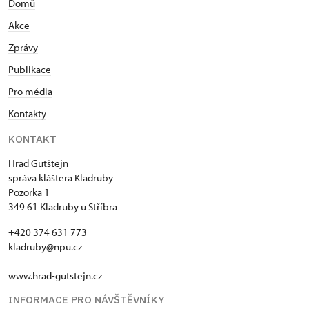
Domů
Akce
Zprávy
Publikace
Pro média
Kontakty
KONTAKT
Hrad Gutštejn
správa kláštera Kladruby
Pozorka 1
349 61 Kladruby u Stříbra
+420 374 631 773
kladruby@npu.cz
www.hrad-gutstejn.cz
INFORMACE PRO NÁVŠTĚVNÍKY