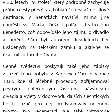
v 30. letech 19. století, který podrobně zachycuje
průběh cesty přes Graz, Lublaň či Terst až do cílové
destinace. V Benátkách navštívil mimo jiné
náměstí sv. Marka, Dóžecí palác i Teatro San
Benedetto, což odpovídalo jeho zájmu o divadlo
a umění. Sám byl autorem divadelních her
uváděných na telčském zámku a aktivně se
účastnil kulturního života.
Cenné svědectví poskytují také jeho zápisky
z lázeňského pobytu v Karlových Varech v roce
1833, kde si léčebné procedury zpříjemňoval
pestrým společenským životem, návštěvami
divadla a výlety v doprovodu dalších šlechtických
hostí. Lázně pro něj představovaly nejenom
prostor pro regeneraci, ale také významné