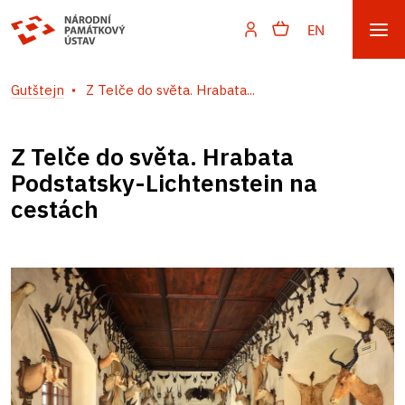
EN
Gutštejn
Z Telče do světa. Hrabata...
Z Telče do světa. Hrabata
Podstatsky-Lichtenstein na
cestách