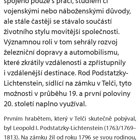
spojeno pouze s prací, studiem či
vojenskými nebo náboženskými důvody,
ale stále častěji se stávalo součástí
životního stylu movitější společnosti.
Významnou roli v tom sehrály rozvoj
železniční dopravy a automobilismu,
které zkrátily vzdálenosti a zpřístupnily
i vzdálenější destinace. Rod Podstatzky-
Lichtenstein, sídlící na zámku v Telči, tyto
možnosti v průběhu 19. a první poloviny
20. století naplno využíval.
Prvním hrabětem, který v Telči skutečně pobýval,
byl Leopold I. Podstatzky-Lichtenstein (1763/1769–
1813). Na zámku žil od roku 1796 se svou rodinou,