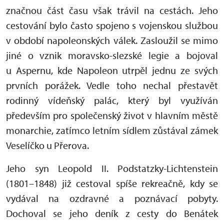
značnou část času však trávil na cestách. Jeho
cestování bylo často spojeno s vojenskou službou
v období napoleonských válek. Zasloužil se mimo
jiné o vznik moravsko-slezské legie a bojoval
u Aspernu, kde Napoleon utrpěl jednu ze svých
prvních porážek. Vedle toho nechal přestavět
rodinný vídeňský palác, který byl využíván
především pro společenský život v hlavním městě
monarchie, zatímco letním sídlem zůstával zámek
Veselíčko u Přerova.
Jeho syn Leopold II. Podstatzky-Lichtenstein
(1801–1848) již cestoval spíše rekreačně, kdy se
vydával na ozdravné a poznávací pobyty.
Dochoval se jeho deník z cesty do Benátek