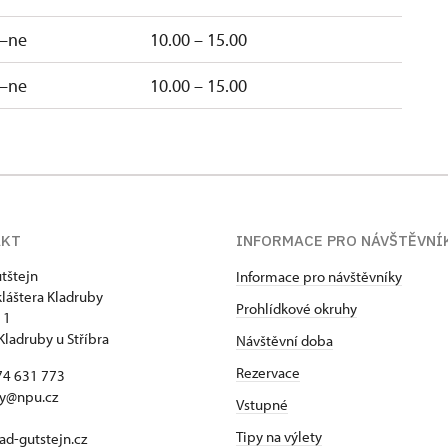
–ne
10.00 – 15.00
–ne
10.00 – 15.00
AKT
INFORMACE PRO NÁVŠTĚVNÍ
tštejn
Informace pro návštěvníky
kláštera Kladruby
Prohlídkové okruhy
 1
Kladruby u Stříbra
Návštěvní doba
Rezervace
74 631 773
by@npu.cz
Vstupné
Tipy na výlety
d-gutstejn.cz