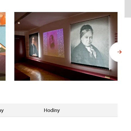
ny
Hodiny