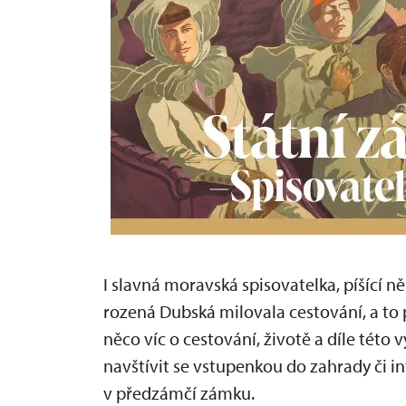
I slavná moravská spisovatelka, píšící
rozená Dubská milovala cestování, a to 
něco víc o cestování, životě a díle té
navštívit se vstupenkou do zahrady či in
v předzámčí zámku.