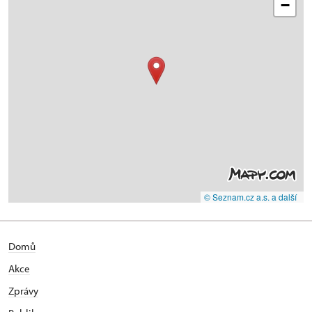
−
© Seznam.cz a.s. a další
Domů
Akce
Zprávy