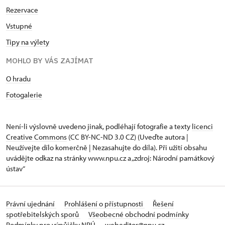
Rezervace
Vstupné
Tipy na výlety
MOHLO BY VÁS ZAJÍMAT
O hradu
Fotogalerie
Není-li výslovně uvedeno jinak, podléhají fotografie a texty
licenci
Creative Commons
(CC BY-NC-ND 3.0 CZ) (Uveďte autora |
Neužívejte dílo komerčně | Nezasahujte do díla). Při užití obsahu
uvádějte odkaz na stránky www.npu.cz a „zdroj: Národní památkový
ústav“
Právní ujednání
Prohlášení o přístupnosti
Řešení
spotřebitelských sporů
Všeobecné obchodní podmínky
Podmínky pro výpůjčky NPÚ
webeditor@npu.cz