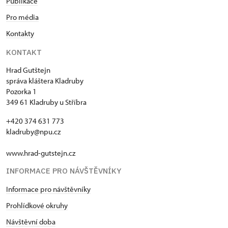
Publikace
Pro média
Kontakty
KONTAKT
Hrad Gutštejn
správa kláštera Kladruby
Pozorka 1
349 61 Kladruby u Stříbra
+420 374 631 773
kladruby@npu.cz
www.hrad-gutstejn.cz
INFORMACE PRO NÁVŠTĚVNÍKY
Informace pro návštěvníky
Prohlídkové okruhy
Návštěvní doba