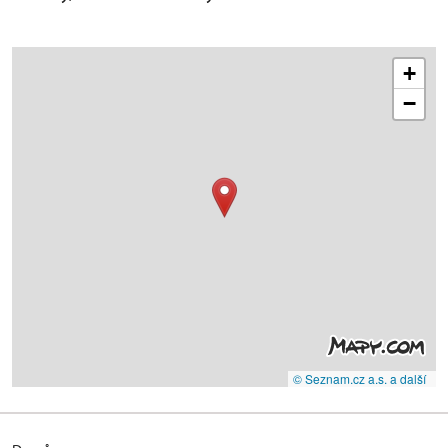
+
−
© Seznam.cz a.s. a další