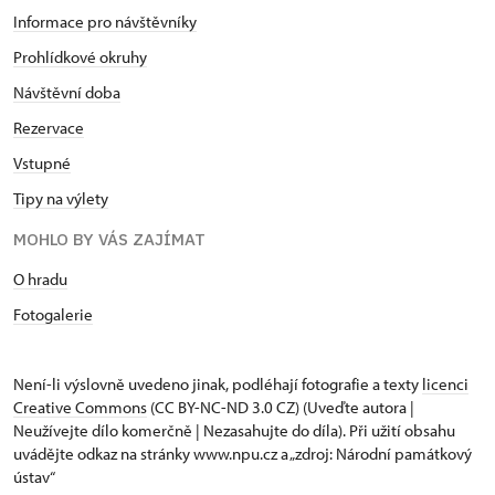
Informace pro návštěvníky
Prohlídkové okruhy
Návštěvní doba
Rezervace
Vstupné
Tipy na výlety
MOHLO BY VÁS ZAJÍMAT
O hradu
Fotogalerie
Není-li výslovně uvedeno jinak, podléhají fotografie a texty
licenci
Creative Commons
(CC BY-NC-ND 3.0 CZ) (Uveďte autora |
Neužívejte dílo komerčně | Nezasahujte do díla). Při užití obsahu
uvádějte odkaz na stránky www.npu.cz a „zdroj: Národní památkový
ústav“