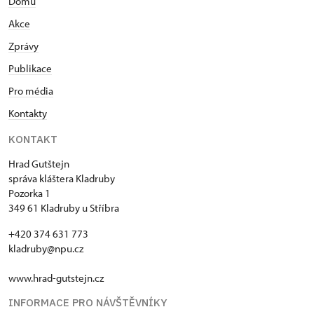
Domů
Akce
Zprávy
Publikace
Pro média
Kontakty
KONTAKT
Hrad Gutštejn
správa kláštera Kladruby
Pozorka 1
349 61 Kladruby u Stříbra
+420 374 631 773
kladruby@npu.cz
www.hrad-gutstejn.cz
INFORMACE PRO NÁVŠTĚVNÍKY