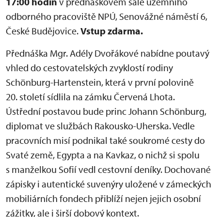
17:00 hodin
v přednáškovém sále územního
odborného pracoviště NPÚ, Senovážné náměstí 6,
České Budějovice.
Vstup zdarma.
Přednáška Mgr. Adély Dvořákové nabídne poutavý
vhled do cestovatelských zvyklostí rodiny
Schönburg-Hartenstein, která v první polovině
20. století sídlila na zámku Červená Lhota.
Ústřední postavou bude princ Johann Schönburg,
diplomat ve službách Rakousko-Uherska. Vedle
pracovních misí podnikal také soukromé cesty do
Svaté země, Egypta a na Kavkaz, o nichž si spolu
s manželkou Sofií vedl cestovní deníky. Dochované
zápisky i autentické suvenýry uložené v zámeckých
mobiliárních fondech přiblíží nejen jejich osobní
zážitky, ale i širší dobový kontext.