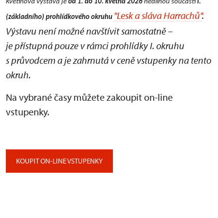
Květinová výstava je
od 1. do 10. května 2026
nedílnou součástí
I.
"Lesk a sláva Harrachů"
.
(základního) prohlídkového okruhu
Výstavu není možné navštívit samostatně –
je přístupná pouze v rámci prohlídky I. okruhu
s průvodcem a je zahrnutá v ceně vstupenky na tento
okruh.
Na vybrané časy můžete zakoupit on-line
vstupenky.
KOUPIT ON-LINE VSTUPENKY