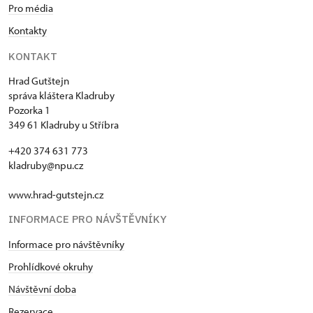
Pro média
Kontakty
KONTAKT
Hrad Gutštejn
správa kláštera Kladruby
Pozorka 1
349 61 Kladruby u Stříbra
+420 374 631 773
kladruby@npu.cz
www.hrad-gutstejn.cz
INFORMACE PRO NÁVŠTĚVNÍKY
Informace pro návštěvníky
Prohlídkové okruhy
Návštěvní doba
Rezervace