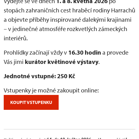
Vydejte se ve dnech
1. a 8. května 2026
po
stopách zahraničních cest hraběcí rodiny Harrachů
a objevte příběhy inspirované dalekými krajinami
– v jedinečné atmosféře rozkvetlých zámeckých
interiérů.
Prohlídky začínají vždy v
16.30 hodin
a provede
Vás jimi
kurátor květinové výstavy
.
Jednotné vstupné: 250 Kč
Vstupenky je možné zakoupit online:
KOUPIT VSTUPENKU