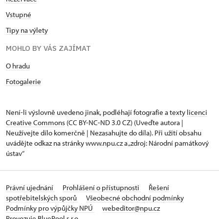
Vstupné
Tipy na výlety
MOHLO BY VÁS ZAJÍMAT
O hradu
Fotogalerie
Není-li výslovně uvedeno jinak, podléhají fotografie a texty
licenci
Creative Commons
(CC BY-NC-ND 3.0 CZ) (Uveďte autora |
Neužívejte dílo komerčně | Nezasahujte do díla). Při užití obsahu
uvádějte odkaz na stránky www.npu.cz a „zdroj: Národní památkový
ústav“
Právní ujednání
Prohlášení o přístupnosti
Řešení
spotřebitelských sporů
Všeobecné obchodní podmínky
Podmínky pro výpůjčky NPÚ
webeditor@npu.cz
Provozuje BluePool s.r.o.