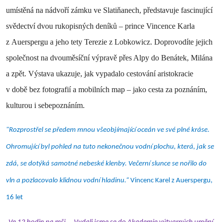
umístěná na nádvoří zámku ve Slatiňanech, představuje fascinující
svědectví dvou rukopisných deníků – prince Vincence Karla
z Auerspergu a jeho tety Terezie z Lobkowicz. Doprovodíte jejich
společnost na dvouměsíční výpravě přes Alpy do Benátek, Milána
a zpět. Výstava ukazuje, jak vypadalo cestování aristokracie
v době bez fotografií a mobilních map – jako cesta za poznáním,
kulturou i sebepoznáním.
"Rozprostřel se předem mnou všeobjímající oceán ve své plné kráse.
Ohromující byl pohled na tuto nekonečnou vodní plochu, která, jak se
zdá, se dotýká samotné nebeské klenby. Večerní slunce se nořilo do
vln a pozlacovalo klidnou vodní hladinu.“
Vincenc Karel z Auerspergu,
16 let