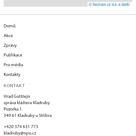
© Seznam.cz a.s. a další
Domů
Akce
Zprávy
Publikace
Pro média
Kontakty
KONTAKT
Hrad Gutštejn
správa kláštera Kladruby
Pozorka 1
349 61 Kladruby u Stříbra
+420 374 631 773
kladruby@npu.cz