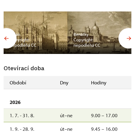
Milán
Benátky
Copyright:
Copyright:
nepodléhá CC
nepodléhá CC
Otevírací doba
Období
Dny
Hodiny
2026
1. 7. - 31. 8.
út–ne
9.00 – 17.00
1. 9. - 28. 9.
út–ne
9.45 – 16.00