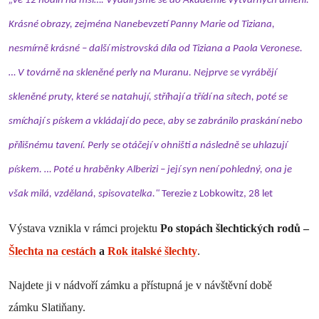
„Ve 12 hodin na mši…. Vydali jsme se do Akademie výtvarných umění.
Krásné obrazy, zejména Nanebevzetí Panny Marie od Tiziana,
nesmírně krásné – další mistrovská díla od Tiziana a Paola Veronese.
… V továrně na skleněné perly na Muranu. Nejprve se vyrábějí
skleněné pruty, které se natahují, stříhají a třídí na sítech, poté se
smíchají s pískem a vkládají do pece, aby se zabránilo praskání nebo
přílišnému tavení. Perly se otáčejí v ohništi a následně se uhlazují
pískem. … Poté u hraběnky Alberizi – její syn není pohledný, ona je
však milá, vzdělaná, spisovatelka."
Terezie z Lobkowitz, 28 let
Výstava vznikla v rámci projektu
Po stopách šlechtických rodů –
Šlechta na cestách
a
Rok italské šlechty
.
Najdete ji v nádvoří zámku a přístupná je v návštěvní době
zámku Slatiňany.