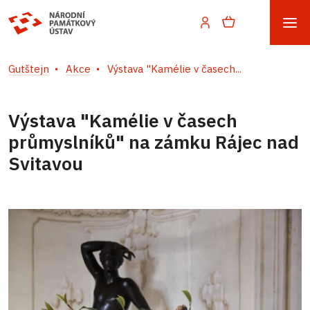
Gutštejn
Akce
Výstava "Kamélie v časech...
Výstava "Kamélie v časech
průmyslníků" na zámku Rájec nad
Svitavou