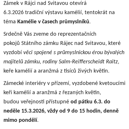
Zámek v Rájci nad Svitavou otevírá
6.3.2026 tradiční výstavu kamélií, tentokrát na
téma
Kamélie v časech průmyslníků
.
Srdečně Vás zveme do reprezentačních
pokojů Státního zámku Rájec nad Svitavou, které
vyzdobí
věci spojené s průmyslnickou érou bývalých
majitelů zámku, rodiny Salm-Reifferscheidt Raitz
,
keře kamélií a aranžmá z tisíců živých květin.
Zámecké interiéry v přízemí, vyzdobené kvetoucími
keři kamélií a aranžmá z řezaných květin,
budou veřejnosti přístupné
od pátku 6.3. do
neděle 15.3.2026, vždy od 9 do 15 hodin, denně
mimo pondělí
.