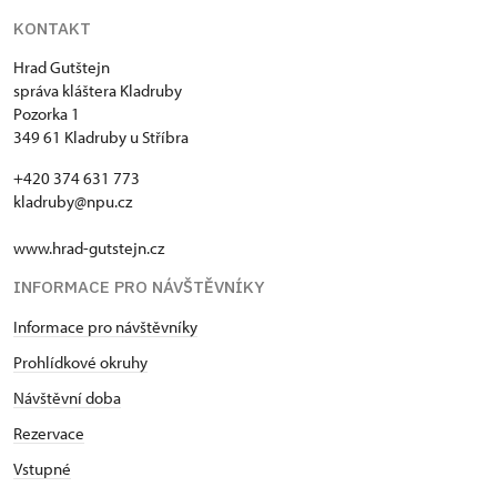
KONTAKT
Hrad Gutštejn
správa kláštera Kladruby
Pozorka 1
349 61 Kladruby u Stříbra
+420 374 631 773
kladruby@npu.cz
www.hrad-gutstejn.cz
INFORMACE PRO NÁVŠTĚVNÍKY
Informace pro návštěvníky
Prohlídkové okruhy
Návštěvní doba
Rezervace
Vstupné