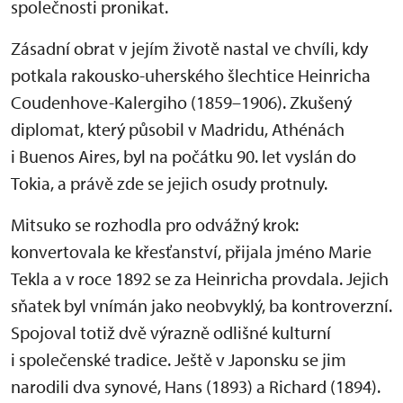
společnosti pronikat.
Zásadní obrat v jejím životě nastal ve chvíli, kdy
potkala rakousko-uherského šlechtice Heinricha
Coudenhove-Kalergiho (1859–1906). Zkušený
diplomat, který působil v Madridu, Athénách
i Buenos Aires, byl na počátku 90. let vyslán do
Tokia, a právě zde se jejich osudy protnuly.
Mitsuko se rozhodla pro odvážný krok:
konvertovala ke křesťanství, přijala jméno Marie
Tekla a v roce 1892 se za Heinricha provdala. Jejich
sňatek byl vnímán jako neobvyklý, ba kontroverzní.
Spojoval totiž dvě výrazně odlišné kulturní
i společenské tradice. Ještě v Japonsku se jim
narodili dva synové, Hans (1893) a Richard (1894).