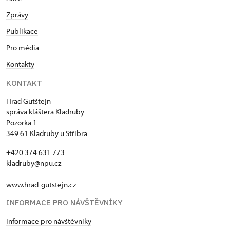
Zprávy
Publikace
Pro média
Kontakty
KONTAKT
Hrad Gutštejn
správa kláštera Kladruby
Pozorka 1
349 61 Kladruby u Stříbra
+420 374 631 773
kladruby@npu.cz
www.hrad-gutstejn.cz
INFORMACE PRO NÁVŠTĚVNÍKY
Informace pro návštěvníky