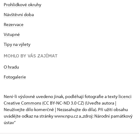
Prohlídkové okruhy
Návštěvní doba
Rezervace
Vstupné
Tipy na výlety
MOHLO BY VÁS ZAJÍMAT
O hradu
Fotogalerie
Není-li výslovně uvedeno jinak, podléhají fotografie a texty
licenci
Creative Commons
(CC BY-NC-ND 3.0 CZ) (Uveďte autora |
Neužívejte dílo komerčně | Nezasahujte do díla). Při užití obsahu
uvádějte odkaz na stránky www.npu.cz a „zdroj: Národní památkový
ústav“