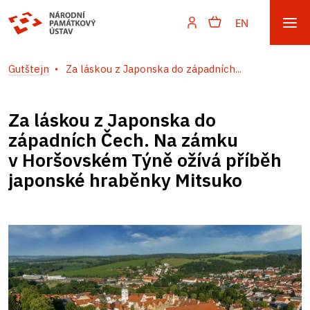
EN
Gutštejn
Za láskou z Japonska do západních...
Za láskou z Japonska do
západních Čech. Na zámku
v Horšovském Týně ožívá příběh
japonské hraběnky Mitsuko