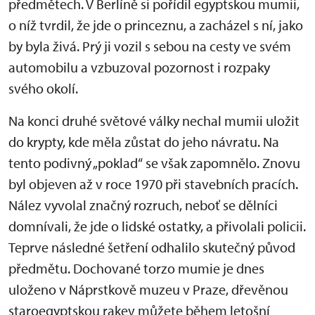
předmětech. V Berlíně si pořídil egyptskou mumii,
o níž tvrdil, že jde o princeznu, a zacházel s ní, jako
by byla živá. Prý ji vozil s sebou na cesty ve svém
automobilu a vzbuzoval pozornost i rozpaky
svého okolí.
Na konci druhé světové války nechal mumii uložit
do krypty, kde měla zůstat do jeho návratu. Na
tento podivný „poklad“ se však zapomnělo. Znovu
byl objeven až v roce 1970 při stavebních pracích.
Nález vyvolal značný rozruch, neboť se dělníci
domnívali, že jde o lidské ostatky, a přivolali policii.
Teprve následné šetření odhalilo skutečný původ
předmětu. Dochované torzo mumie je dnes
uloženo v Náprstkově muzeu v Praze, dřevěnou
staroegyptskou rakev můžete během letošní