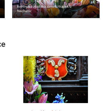
květinová výzdoba zámek Hrádek u
Nechanic
ce