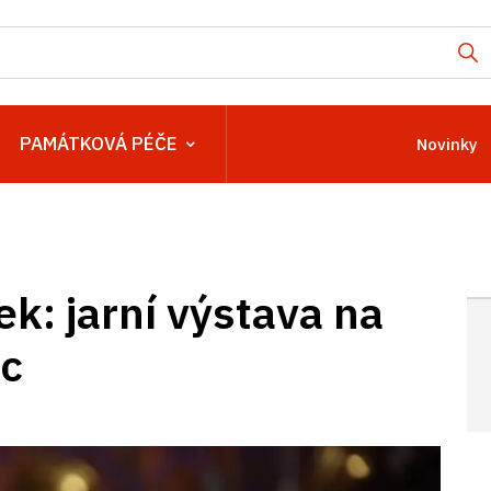
PAMÁTKOVÁ PÉČE
Novinky
ek: jarní výstava na
ic