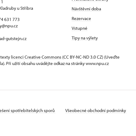
 1
Kladruby u Stříbra
Návštěvní doba
Rezervace
74 631 773
by@npu.cz
Vstupné
Tipy na výlety
d-gutstejn.cz
 texty
licenci Creative Commons
(CC BY-NC-ND 3.0 CZ) (Uveďte
la). Při užití obsahu uvádějte odkaz na stránky www.npu.cz
ešení spotřebitelských sporů
Všeobecné obchodní podmínky