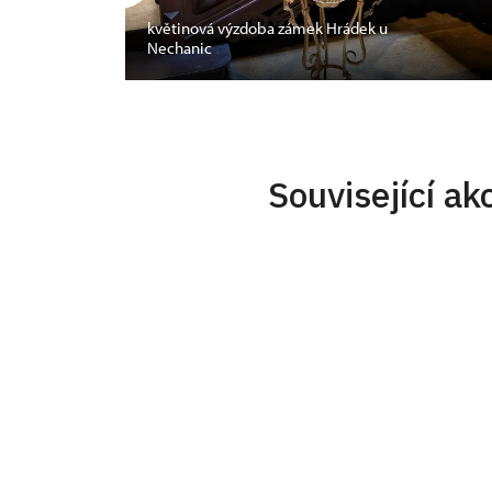
květinová výzdoba zámek Hrádek u
Nechanic
Související ak