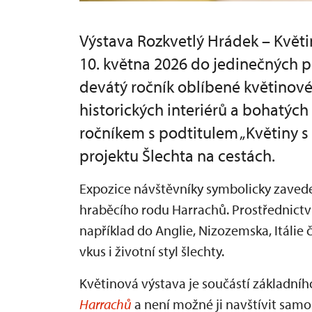
Výstava Rozkvetlý Hrádek – Květi
10. května 2026 do jedinečných p
devátý ročník oblíbené květinov
historických interiérů a bohatýc
ročníkem s podtitulem „Květiny s
projektu Šlechta na cestách.
Expozice návštěvníky symbolicky zavede 
hraběcího rodu Harrachů. Prostřednict
například do Anglie, Nizozemska, Itálie 
vkus i životní styl šlechty.
Květinová výstava je součástí základní
Harrachů
a není možné ji navštívit samo