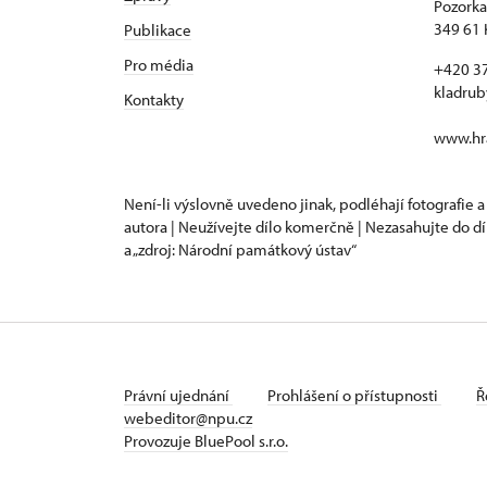
Pozorka
349 61 
Publikace
Pro média
+420 3
kladru
Kontakty
www.hra
Není-li výslovně uvedeno jinak, podléhají fotografie a
autora | Neužívejte dílo komerčně | Nezasahujte do dí
a „zdroj: Národní památkový ústav“
Právní ujednání
Prohlášení o přístupnosti
Ř
webeditor@npu.cz
Provozuje BluePool s.r.o.