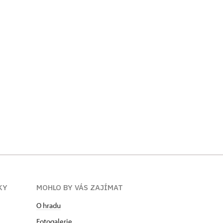
KY
MOHLO BY VÁS ZAJÍMAT
O hradu
Fotogalerie