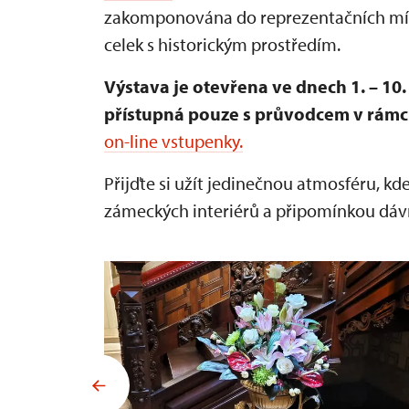
zakomponována do reprezentačních míst
celek s historickým prostředím.
Výstava je otevřena ve dnech 1. – 1
přístupná pouze s průvodcem v rámci
on-line vstupenky.
Přijďte si užít jedinečnou atmosféru, kd
zámeckých interiérů a připomínkou dáv