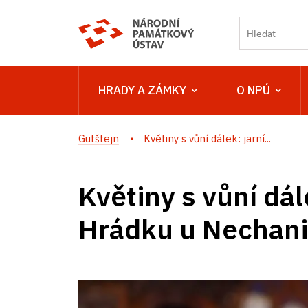
HRADY A ZÁMKY
O NPÚ
Gutštejn
Květiny s vůní dálek: jarní...
Květiny s vůní dál
Hrádku u Nechan