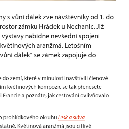
ny s vůní dálek zve návštěvníky od 1. do
rostor zámku Hrádek u Nechanic. Již
é výstavy nabídne nevšední spojení
h květinových aranžmá. Letošním
 vůní dálek“ se zámek zapojuje do
do zemí, které v minulosti navštívili členové
vím květinových kompozic se tak přenesete
či Francie a poznáte, jak cestování ovlivňovalo
ho prohlídkového okruhu
Lesk a sláva
statně. Květinová aranžmá jsou citlivě