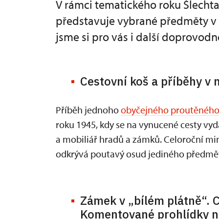
V rámci tematického roku Šlecht
představuje vybrané předměty v n
jsme si pro vás i další doprovodn
Cestovní koš a příběhy v
Příběh jednoho
obyčejného proutěného
roku 1945, kdy se na vynucené cesty vydá
a mobiliář hradů a zámků. Celoroční mi
odkrývá poutavý osud jediného předmětu,
Zámek v „bílém plátně“. C
Komentované prohlídky n