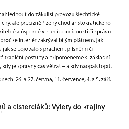
nahlédnout do zákulisí provozu šlechtické
ichý, ale precizně řízený chod aristokratického
držitelné a úsporné vedení domácnosti či správu
roč se interiér zakrýval bílým plátnem, jak
 a jak se bojovalo s prachem, plísněmi či
é tradiční postupy a připomeneme si základní
, kdy je správný čas větrat – a kdy naopak topit.
ch: 26. a 27. června, 11. července, 4. a 5. září.
ů a cisterciáků: Výlety do krajiny
í