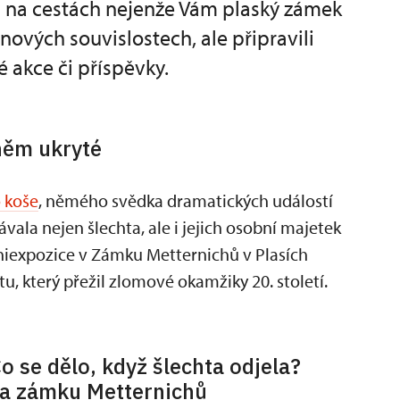
a na cestách nejenže Vám plaský zámek
ových souvislostech, ale připravili
é akce či příspěvky.
 něm ukryté
 koše
, němého svědka dramatických událostí
vala nejen šlechta, ale i jejich osobní majetek
niexpozice v Zámku Metternichů v Plasích
 který přežil zlomové okamžiky 20. století.
o se dělo, když šlechta odjela?
a zámku Metternichů