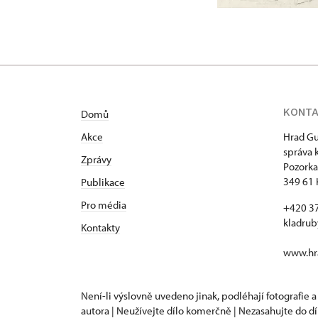
KONT
Domů
Akce
Hrad Gu
správa 
Zprávy
Pozorka
349 61 
Publikace
Pro média
+420 3
kladru
Kontakty
www.hra
Není-li výslovně uvedeno jinak, podléhají fotografie a
autora | Neužívejte dílo komerčně | Nezasahujte do dí