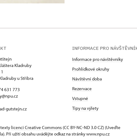
AKT
INFORMACE PRO NÁVŠTĚVNÍ
tštejn
Informace pro návštěvníky
kláštera Kladruby
Prohlídkové okruhy
 1
Kladruby u Stříbra
Návštěvní doba
Rezervace
74 631 773
by@npu.cz
Vstupné
Tipy na výlety
d-gutstejn.cz
 texty
licenci Creative Commons
(CC BY-NC-ND 3.0 CZ) (Uveďte
la). Při užití obsahu uvádějte odkaz na stránky www.npu.cz