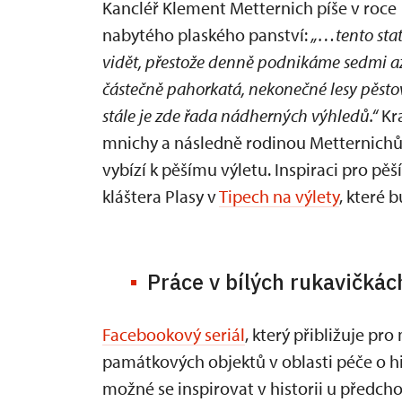
Kancléř Klement Metternich píše v roce
nabytého plaského panství:
„…tento stat
vidět, přestože denně podnikáme sedmi a
částečně pahorkatá, nekonečné lesy pěsto
stále je zde řada nádherných výhledů.“
Kra
mnichy a následně rodinou Metternichů
vybízí k pěšímu výletu. Inspiraci pro pě
kláštera Plasy v
Tipech na výlety
, které 
Práce v bílých rukavičkác
Facebookový seriál
, který přibližuje pr
památkových objektů v oblasti péče o hist
možné se inspirovat v historii u předch