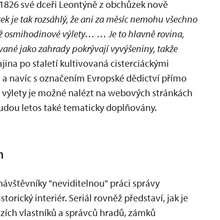
 1826 své dceři Leontýně z obchůzek nově
ek je tak rozsáhlý, že ani za měsíc nemohu všechno
ž osmihodinové výlety… … Je to hlavně rovina,
vané jako zahrady pokrývají vyvýšeniny, takže
jina po staletí kultivovaná cisterciáckými
 a navíc s označením Evropské dědictví přímo
ší výlety je možné nalézt na webových stránkách
budou letos také tematicky doplňovány.
h
o návštěvníky "neviditelnou" práci správy
orický interiér. Seriál rovněž představí, jak je
ozích vlastníků a správců hradů, zámků