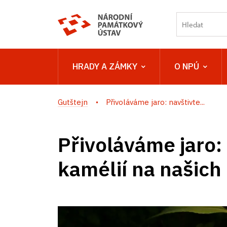
HRADY A ZÁMKY
O NPÚ
Gutštejn
Přivoláváme jaro: navštivte...
Přivoláváme jaro:
kamélií na našic