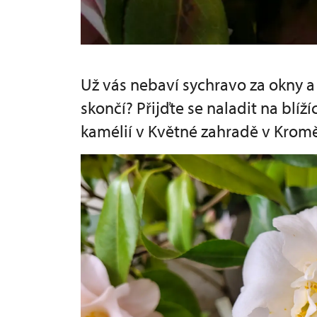
Už vás nebaví sychravo za okny 
skončí? Přijďte se naladit na blíž
kamélií v Květné zahradě v Kromě