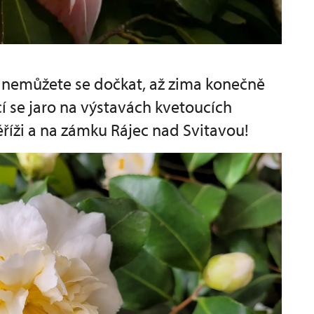
a nemůžete se dočkat, až zima konečně
ící se jaro na výstavách kvetoucích
říži a na zámku Rájec nad Svitavou!