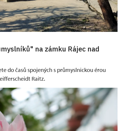
ůmyslníků" na zámku Rájec nad
ete do časů spojených s průmyslnickou érou
ifferscheidt Raitz.