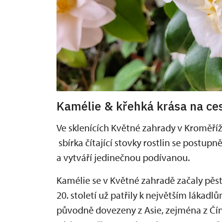
Kamélie & křehká krása na ces
Ve sklenících Květné zahrady v Kroměříž
sbírka čítající stovky rostlin se postupn
a vytváří jedinečnou podívanou.
Kamélie se v Květné zahradě začaly pěst
20. století už patřily k největším lákadlů
původně dovezeny z Asie, zejména z Číny