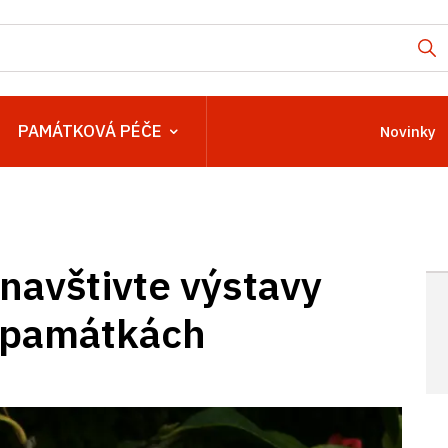
PAMÁTKOVÁ PÉČE
Novinky
 navštivte výstavy
h památkách