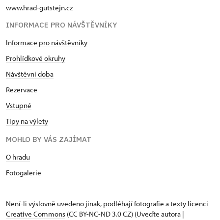
www.hrad-gutstejn.cz
INFORMACE PRO NÁVŠTĚVNÍKY
Informace pro návštěvníky
Prohlídkové okruhy
Návštěvní doba
Rezervace
Vstupné
Tipy na výlety
MOHLO BY VÁS ZAJÍMAT
O hradu
Fotogalerie
Není-li výslovně uvedeno jinak, podléhají fotografie a texty
licenci
Creative Commons
(CC BY-NC-ND 3.0 CZ) (Uveďte autora |