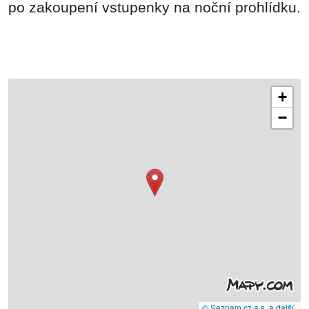
po zakoupení vstupenky na noční prohlídku.
+
−
© Seznam.cz a.s. a další