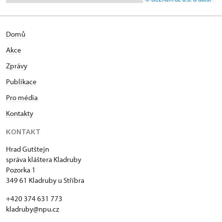
Domů
Akce
Zprávy
Publikace
Pro média
Kontakty
KONTAKT
Hrad Gutštejn
správa kláštera Kladruby
Pozorka 1
349 61 Kladruby u Stříbra
+420 374 631 773
kladruby@npu.cz