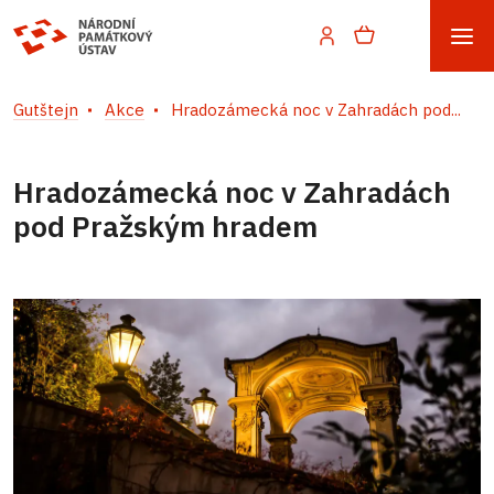
Gutštejn
Akce
Hradozámecká noc v Zahradách pod...
Hradozámecká noc v Zahradách
pod Pražským hradem