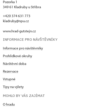
Pozorka 1
349 61 Kladruby u Stříbra
+420 374 631 773
kladruby@npu.cz
www.hrad-gutstejn.cz
INFORMACE PRO NÁVŠTĚVNÍKY
Informace pro návštěvníky
Prohlídkové okruhy
Návštěvní doba
Rezervace
Vstupné
Tipy na výlety
MOHLO BY VÁS ZAJÍMAT
O hradu