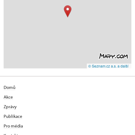
© Seznam.cz a.s. a další
Domů
Akce
Zprávy
Publikace
Pro média