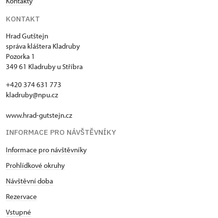
Kontakty
KONTAKT
Hrad Gutštejn
správa kláštera Kladruby
Pozorka 1
349 61 Kladruby u Stříbra
+420 374 631 773
kladruby@npu.cz
www.hrad-gutstejn.cz
INFORMACE PRO NÁVŠTĚVNÍKY
Informace pro návštěvníky
Prohlídkové okruhy
Návštěvní doba
Rezervace
Vstupné