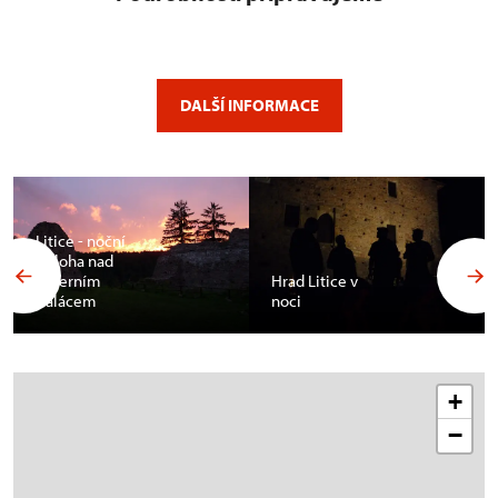
DALŠÍ INFORMACE
Litice - noční
obloha nad
severním
Hrad Litice v
palácem
noci
+
−