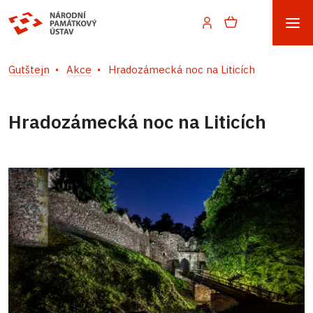
Gutštejn
Akce
Hradozámecká noc na Liticích
Hradozámecká noc na Liticích