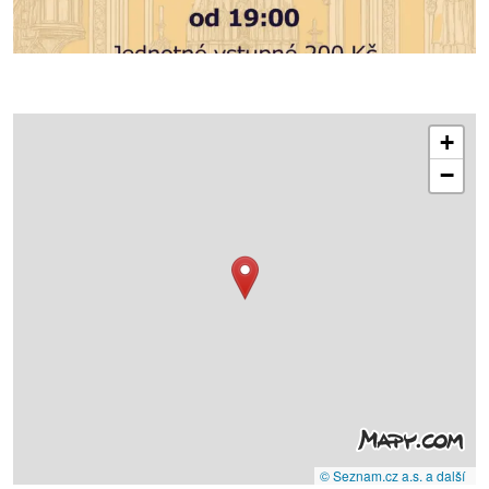
+
−
© Seznam.cz a.s. a další