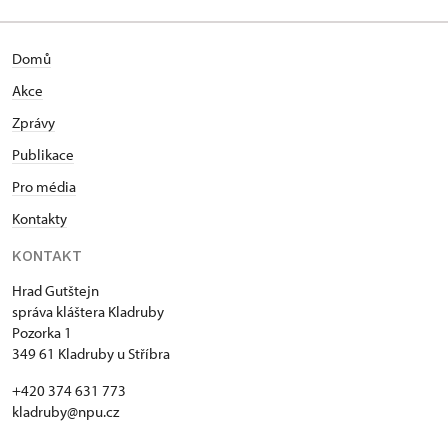
Domů
Akce
Zprávy
Publikace
Pro média
Kontakty
KONTAKT
Hrad Gutštejn
správa kláštera Kladruby
Pozorka 1
349 61 Kladruby u Stříbra
+420 374 631 773
kladruby@npu.cz