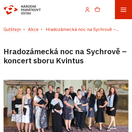
Gutštejn
Akce
Hradozámecká noc na Sychrově –...
Hradozámecká noc na Sychrově –
koncert sboru Kvintus