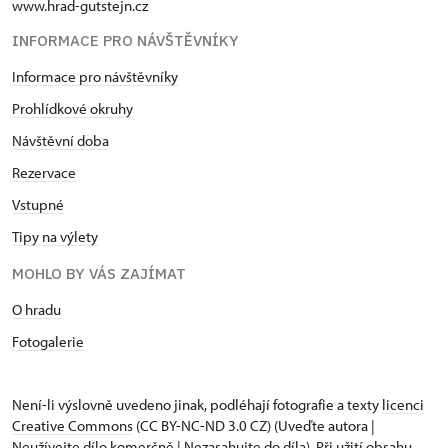
www.hrad-gutstejn.cz
INFORMACE PRO NÁVŠTĚVNÍKY
Informace pro návštěvníky
Prohlídkové okruhy
Návštěvní doba
Rezervace
Vstupné
Tipy na výlety
MOHLO BY VÁS ZAJÍMAT
O hradu
Fotogalerie
Není-li výslovně uvedeno jinak, podléhají fotografie a texty
licenci
Creative Commons
(CC BY-NC-ND 3.0 CZ) (Uveďte autora |
Neužívejte dílo komerčně | Nezasahujte do díla). Při užití obsahu