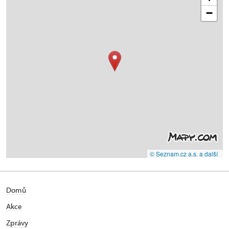
−
© Seznam.cz a.s. a další
Domů
Akce
Zprávy