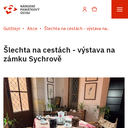
Gutštejn
Akce
Šlechta na cestách - výstava na...
Šlechta na cestách - výstava na
zámku Sychrově