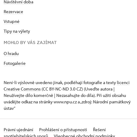
Návštěvní doba
Rezervace
Vstupné
Tipy na výlety
MOHLO BY VÁS ZAJÍMAT
O hradu
Fotogalerie
Není-li výslovně uvedeno jinak, podléhají fotografie a texty
licenci
Creative Commons
(CC BY-NC-ND 3.0 CZ) (Uveďte autora |
Neužívejte dílo komerčně | Nezasahujte do díla). Při užití obsahu
uvádějte odkaz na stránky www.npu.cz a „zdroj: Národní památkový
ústav“
Právní ujednání
Prohlášení o přístupnosti
Řešení
spotřebitelských sporů
Všeobecné obchodní podmínky