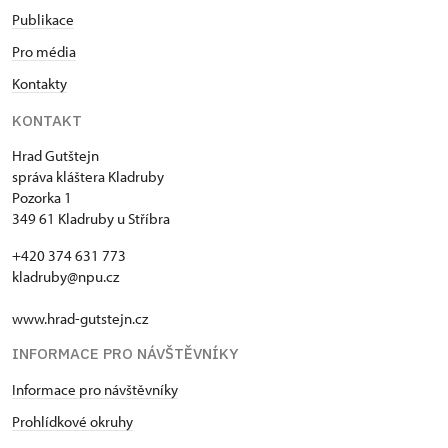
Publikace
Pro média
Kontakty
KONTAKT
Hrad Gutštejn
správa kláštera Kladruby
Pozorka 1
349 61 Kladruby u Stříbra
+420 374 631 773
kladruby@npu.cz
www.hrad-gutstejn.cz
INFORMACE PRO NÁVŠTĚVNÍKY
Informace pro návštěvníky
Prohlídkové okruhy