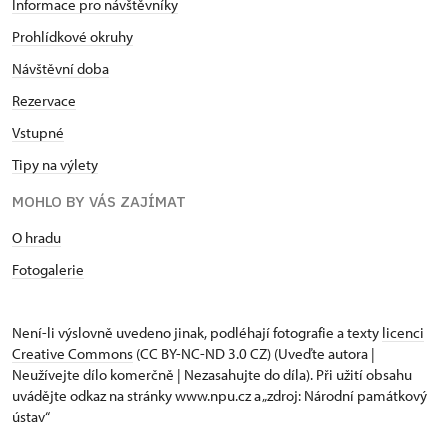
Informace pro návštěvníky
Prohlídkové okruhy
Návštěvní doba
Rezervace
Vstupné
Tipy na výlety
MOHLO BY VÁS ZAJÍMAT
O hradu
Fotogalerie
Není-li výslovně uvedeno jinak, podléhají fotografie a texty
licenci
Creative Commons
(CC BY-NC-ND 3.0 CZ) (Uveďte autora |
Neužívejte dílo komerčně | Nezasahujte do díla). Při užití obsahu
uvádějte odkaz na stránky www.npu.cz a „zdroj: Národní památkový
ústav“