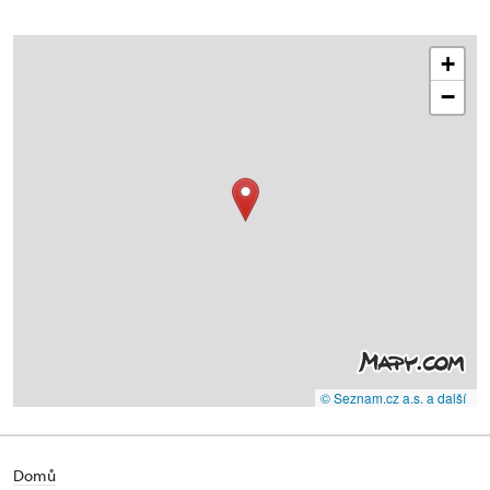
+
−
© Seznam.cz a.s. a další
Domů