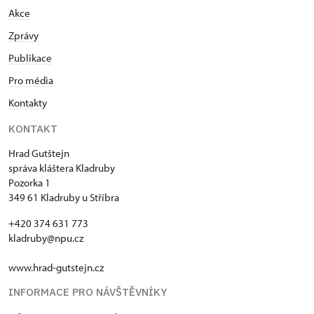
Akce
Zprávy
Publikace
Pro média
Kontakty
KONTAKT
Hrad Gutštejn
správa kláštera Kladruby
Pozorka 1
349 61 Kladruby u Stříbra
+420 374 631 773
kladruby@npu.cz
www.hrad-gutstejn.cz
INFORMACE PRO NÁVŠTĚVNÍKY