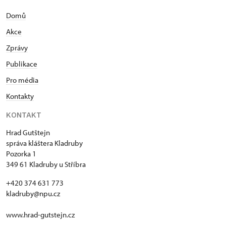
Domů
Akce
Zprávy
Publikace
Pro média
Kontakty
KONTAKT
Hrad Gutštejn
správa kláštera Kladruby
Pozorka 1
349 61 Kladruby u Stříbra
+420 374 631 773
kladruby@npu.cz
www.hrad-gutstejn.cz