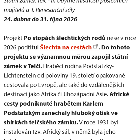
Státní zámek Telč - II. Obytné místnosti posledních
majitelů a I. Renesanční sály
24. dubna do 31. října 2026
Projekt
Po stopách šlechtických rodů
nese v roce
2026 podtitul
Šlechta na cestách
.
Do tohoto
projektu se významnou měrou zapojil státní
zámek v Telči.
Hraběcí rodina Podstatzky-
Lichtenstein od poloviny 19. století opakovaně
cestovala po Evropě, ale také do vzdálenějších
destinací jako Afrika či Jihozápadní Asie.
Africké
cesty podniknuté hrabětem Karlem
Podstatzkým zanechaly hluboký otisk ve
sbírkách telčského zámku.
V roce 1931 byl
instalován tzv. Africký sál, v němž byla jeho