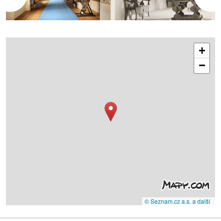
+
−
© Seznam.cz a.s. a další