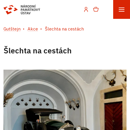
Gutštejn
Akce
Šlechta na cestách
Šlechta na cestách