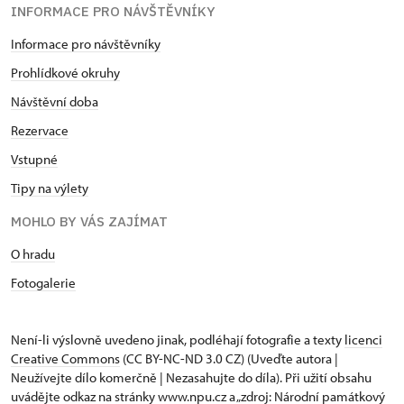
INFORMACE PRO NÁVŠTĚVNÍKY
Informace pro návštěvníky
Prohlídkové okruhy
Návštěvní doba
Rezervace
Vstupné
Tipy na výlety
MOHLO BY VÁS ZAJÍMAT
O hradu
Fotogalerie
Není-li výslovně uvedeno jinak, podléhají fotografie a texty
licenci
Creative Commons
(CC BY-NC-ND 3.0 CZ) (Uveďte autora |
Neužívejte dílo komerčně | Nezasahujte do díla). Při užití obsahu
uvádějte odkaz na stránky www.npu.cz a „zdroj: Národní památkový