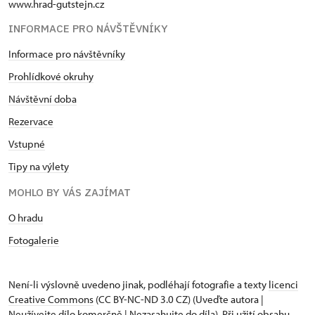
www.hrad-gutstejn.cz
INFORMACE PRO NÁVŠTĚVNÍKY
Informace pro návštěvníky
Prohlídkové okruhy
Návštěvní doba
Rezervace
Vstupné
Tipy na výlety
MOHLO BY VÁS ZAJÍMAT
O hradu
Fotogalerie
Není-li výslovně uvedeno jinak, podléhají fotografie a texty
licenci
Creative Commons
(CC BY-NC-ND 3.0 CZ) (Uveďte autora |
Neužívejte dílo komerčně | Nezasahujte do díla). Při užití obsahu