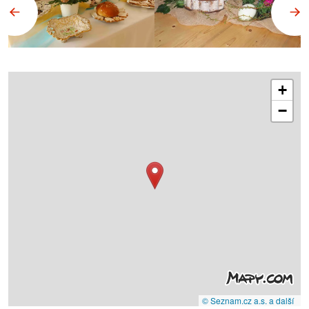
+
−
© Seznam.cz a.s. a další