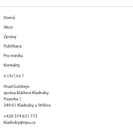
Domů
Akce
Zprávy
Publikace
Pro média
Kontakty
KONTAKT
Hrad Gutštejn
správa kláštera Kladruby
Pozorka 1
349 61 Kladruby u Stříbra
+420 374 631 773
kladruby@npu.cz