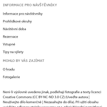
INFORMACE PRO NÁVŠTĚVNÍKY
Informace pro návštěvníky
Prohlídkové okruhy
Návštěvní doba
Rezervace
Vstupné
Tipy na výlety
MOHLO BY VÁS ZAJÍMAT
O hradu
Fotogalerie
Není-li výslovně uvedeno jinak, podléhají fotografie a texty
licenci
Creative Commons
(CC BY-NC-ND 3.0 CZ) (Uveďte autora |
Neužívejte dílo komerčně | Nezasahujte do díla). Při užití obsahu
uvádějte odkaz na stránky www.npu.cz a „zdroj: Národní památkový