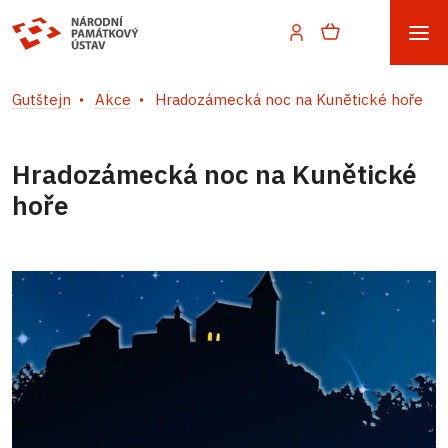
Gutštejn
Akce
Hradozámecká noc na Kunětické hoře
Hradozámecká noc na Kunětické
hoře