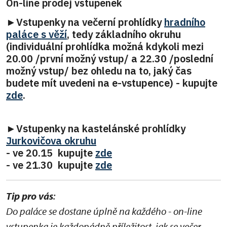
On-line prodej vstupenek
►Vstupenky na večerní prohlídky
hradního
paláce s věží
, tedy základního okruhu
(individuální prohlídka možná kdykoli mezi
20.00 /první možný vstup/ a 22.30 /poslední
možný vstup/ bez ohledu na to, jaký čas
budete mít uvedeni na e-vstupence) - kupujte
zde
.
►Vstupenky na kastelánské prohlídky
Jurkovičova okruhu
- ve 20.15 kupujte
zde
- ve 21.30 kupujte
zde
Tip pro vás
:
Do paláce se dostane úplně na každého - on-line
vstupenka je každopádně příležitost, jak se večer