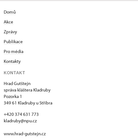
Domů
Akce
Zprávy
Publikace
Pro média
Kontakty
KONTAKT
Hrad Gutštejn
správa kláštera Kladruby
Pozorka 1
349 61 Kladruby u Stříbra
+420 374 631 773
kladruby@npu.cz
www.hrad-gutstejn.cz