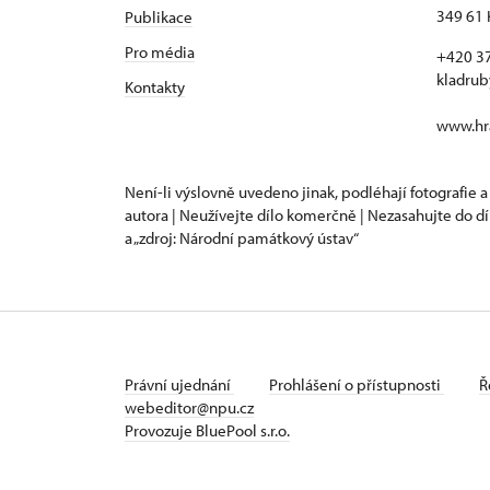
349 61 
Publikace
Pro média
+420 3
kladru
Kontakty
www.hra
Není-li výslovně uvedeno jinak, podléhají fotografie a
autora | Neužívejte dílo komerčně | Nezasahujte do dí
a „zdroj: Národní památkový ústav“
Právní ujednání
Prohlášení o přístupnosti
Ř
webeditor@npu.cz
Provozuje BluePool s.r.o.