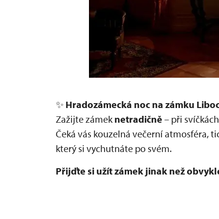
✨
Hradozámecká noc na zámku Libo
Zažijte zámek
netradičně
– při svíčkách
Čeká vás kouzelná večerní atmosféra, tic
který si vychutnáte po svém.
Přijďte si užít zámek jinak než obvykl