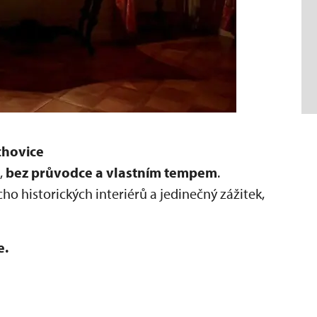
chovice
,
bez průvodce a vlastním tempem
.
ho historických interiérů a jedinečný zážitek,
e.