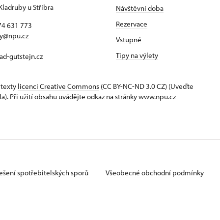
Kladruby u Stříbra
Návštěvní doba
Rezervace
74 631 773
by@npu.cz
Vstupné
Tipy na výlety
d-gutstejn.cz
 texty
licenci Creative Commons
(CC BY-NC-ND 3.0 CZ) (Uveďte
la). Při užití obsahu uvádějte odkaz na stránky www.npu.cz
ešení spotřebitelských sporů
Všeobecné obchodní podmínky