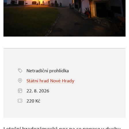
Netradiční prohlídka
Státní hrad Nové Hrady
22. 8. 2026
220 Kč
Letošní hradozámecká noc na se ponese v duchu