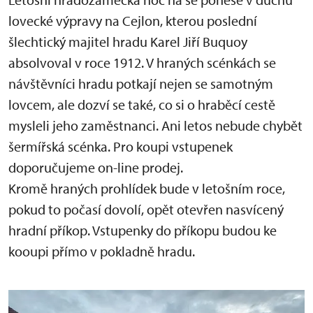
lovecké výpravy na Cejlon, kterou poslední
šlechtický majitel hradu Karel Jiří Buquoy
absolvoval v roce 1912. V hraných scénkách se
návštěvníci hradu potkají nejen se samotným
lovcem, ale dozví se také, co si o hraběcí cestě
mysleli jeho zaměstnanci. Ani letos nebude chybět
šermířská scénka. Pro koupi vstupenek
doporučujeme on-line prodej.
Kromě hraných prohlídek bude v letošním roce,
pokud to počasí dovolí, opět otevřen nasvícený
hradní příkop. Vstupenky do příkopu budou ke
kooupi přímo v pokladně hradu.