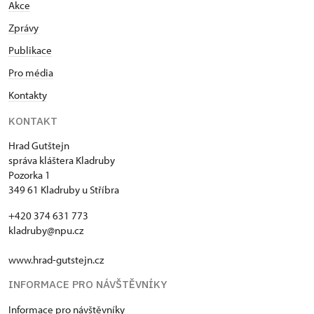
Akce
Zprávy
Publikace
Pro média
Kontakty
KONTAKT
Hrad Gutštejn
správa kláštera Kladruby
Pozorka 1
349 61 Kladruby u Stříbra
+420 374 631 773
kladruby@npu.cz
www.hrad-gutstejn.cz
INFORMACE PRO NÁVŠTĚVNÍKY
Informace pro návštěvníky