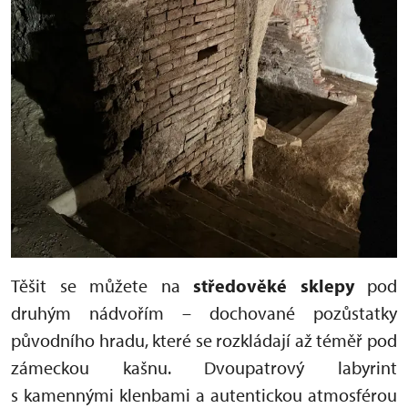
Těšit se můžete na
s
tředověké sklepy
pod
druhým nádvořím – dochované pozůstatky
původního hradu, které se rozkládají až téměř pod
zámeckou kašnu. Dvoupatrový labyrint
s kamennými klenbami a autentickou atmosférou