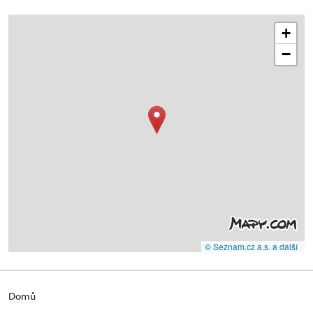
+
−
© Seznam.cz a.s. a další
Domů