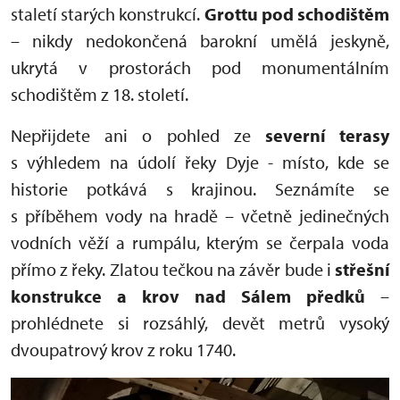
staletí starých konstrukcí.
Grottu pod schodištěm
– nikdy nedokončená barokní umělá jeskyně,
ukrytá v prostorách pod monumentálním
schodištěm z 18. století.
Nepřijdete ani o pohled ze
severní terasy
s výhledem na údolí řeky Dyje - místo, kde se
historie potkává s krajinou. Seznámíte se
s příběhem vody na hradě – včetně jedinečných
vodních věží a rumpálu, kterým se čerpala voda
přímo z řeky. Zlatou tečkou na závěr bude i
s
třešní
konstrukce a krov nad Sálem předků
–
prohlédnete si rozsáhlý, devět metrů vysoký
dvoupatrový krov z roku 1740.