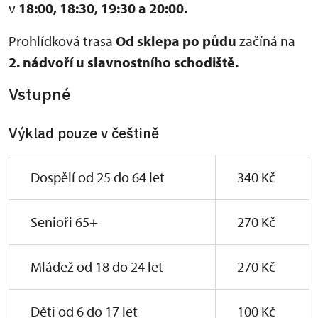
v
18:00,
18:30, 19:30 a 20:00.
Prohlídková trasa
Od sklepa po půdu
začíná na
2. nádvoří u slavnostního schodiště.
Vstupné
Výklad pouze v češtině
Dospělí od 25 do 64 let
340 Kč
Senioři 65+
270 Kč
Mládež od 18 do 24 let
270 Kč
Děti od 6 do 17 let
100 Kč