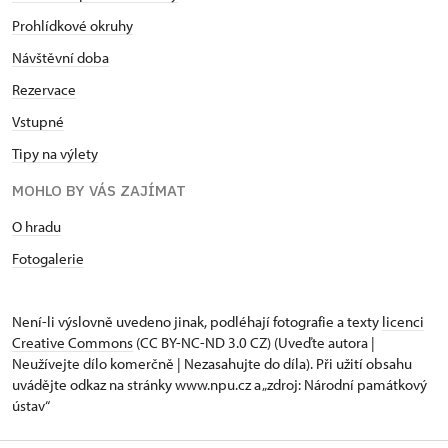
Prohlídkové okruhy
Návštěvní doba
Rezervace
Vstupné
Tipy na výlety
MOHLO BY VÁS ZAJÍMAT
O hradu
Fotogalerie
Není-li výslovně uvedeno jinak, podléhají fotografie a texty
licenci
Creative Commons
(CC BY-NC-ND 3.0 CZ) (Uveďte autora |
Neužívejte dílo komerčně | Nezasahujte do díla). Při užití obsahu
uvádějte odkaz na stránky www.npu.cz a „zdroj: Národní památkový
ústav“