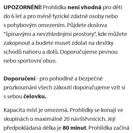
UPOZORNĚNÍ!
Prohlídka
není vhodná
pro děti
do 6 let a pro méně fyzické zdatné osoby nebo
s pohybovým omezením. Půjdete doslova
"špinavými a nevzhlednými prostory", kde můžete
zakopnout a budete muset zdolat na desítky
schodů nahoru a dolů. Doporučujeme pevnou
nebo sportovní obuv.
Doporučení
- pro pohodlné a bezpečné
prozkoumání všech zákoutí doporučujeme vzít si
s sebou
čelovku.
Kapacita míst je omezená. Prohlídky se konají ve
skupinách o maximálně 20 návštěvnících. Její
předpokládaná délka je
80 minut
. Prohlídka začíná