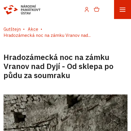
Gutštejn
Akce
Hradozámecká noc na zámku Vranov nad...
Hradozámecká noc na zámku
Vranov nad Dyjí - Od sklepa po
půdu za soumraku