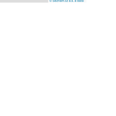
© Seznam.cz a.s. a další