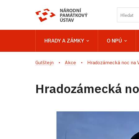
HRADY A ZÁMKY
O NPÚ
Gutštejn
Akce
Hradozámecká noc na V
Hradozámecká noc