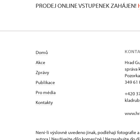
PRODEJ ONLINE VSTUPENEK ZAHÁJEN!
KONT
Domů
Akce
Hrad Gu
správa 
Zprávy
Pozorka
349 61 
Publikace
Pro média
+420 3
kladru
Kontakty
www.hra
Není-li výslovně uvedeno jinak, podléhají fotografie a
autora | Neužívejte dílo komerčně | Nezasahujte do dí