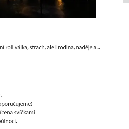
roli válka, strach, ale i rodina, naděje a...
.
doporučujeme)
ícena svíčkami
ůlnoci.