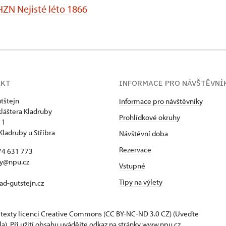
HZN Nejisté léto 1866
AKT
INFORMACE PRO NÁVŠTĚVNÍ
tštejn
Informace pro návštěvníky
kláštera Kladruby
Prohlídkové okruhy
 1
Kladruby u Stříbra
Návštěvní doba
Rezervace
74 631 773
by@npu.cz
Vstupné
Tipy na výlety
d-gutstejn.cz
 texty
licenci Creative Commons
(CC BY-NC-ND 3.0 CZ) (Uveďte
la). Při užití obsahu uvádějte odkaz na stránky www.npu.cz