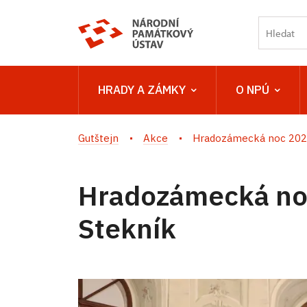
HRADY A ZÁMKY
O NPÚ
Gutštejn
Akce
Hradozámecká noc 2026
Hradozámecká no
Stekník