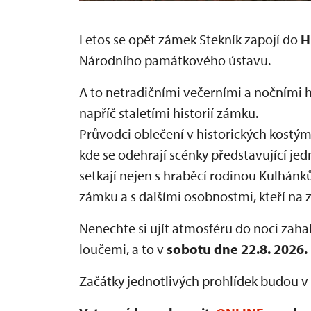
Letos se opět zámek Stekník zapojí do
H
Národního památkového ústavu.
A to netradičními večerními a nočními 
napříč staletími historií zámku.
Průvodci oblečení v historických kostý
kde se odehrají scénky představující jed
setkají nejen s hraběcí rodinou Kulhánků
zámku a s dalšími osobnostmi, kteří na 
Nenechte si ujít atmosféru do noci zah
loučemi, a to v
sobotu dne 22.8. 2026.
Začátky jednotlivých prohlídek budou v