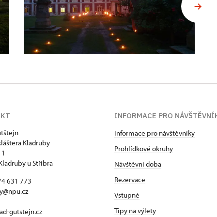
AKT
INFORMACE PRO NÁVŠTĚVNÍ
tštejn
Informace pro návštěvníky
kláštera Kladruby
Prohlídkové okruhy
 1
Kladruby u Stříbra
Návštěvní doba
Rezervace
74 631 773
by@npu.cz
Vstupné
Tipy na výlety
d-gutstejn.cz