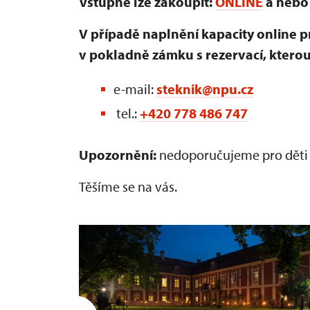
Vstupné lze zakoupit:
ONLINE
a nebo
V případě naplnění kapacity online p
v pokladně zámku s rezervací, ktero
e-mail:
steknik@npu.cz
tel.:
+420 778 486 747
Upozornění:
nedoporučujeme pro děti d
Těšíme se na vás.