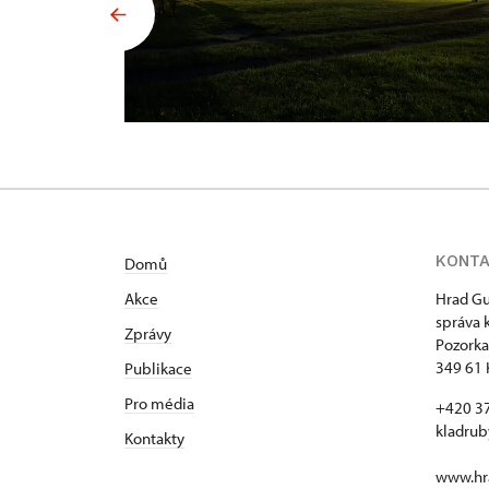
KONT
Domů
Akce
Hrad Gu
správa 
Zprávy
Pozorka
349 61 
Publikace
Pro média
+420 3
kladru
Kontakty
www.hra