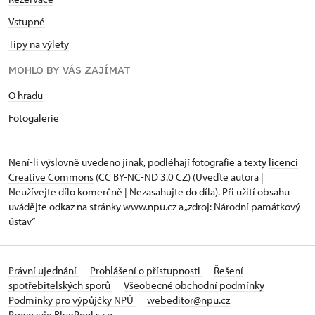
Vstupné
Tipy na výlety
MOHLO BY VÁS ZAJÍMAT
O hradu
Fotogalerie
Není-li výslovně uvedeno jinak, podléhají fotografie a texty
licenci
Creative Commons
(CC BY-NC-ND 3.0 CZ) (Uveďte autora |
Neužívejte dílo komerčně | Nezasahujte do díla). Při užití obsahu
uvádějte odkaz na stránky www.npu.cz a „zdroj: Národní památkový
ústav“
Právní ujednání
Prohlášení o přístupnosti
Řešení
spotřebitelských sporů
Všeobecné obchodní podmínky
Podmínky pro výpůjčky NPÚ
webeditor@npu.cz
Provozuje BluePool s.r.o.