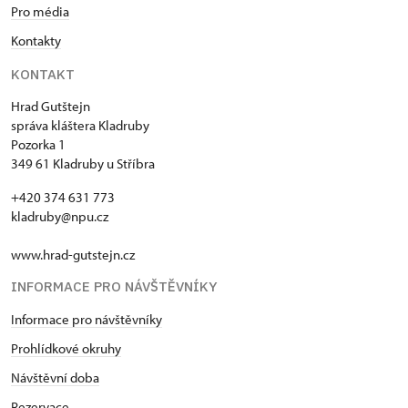
Pro média
Kontakty
KONTAKT
Hrad Gutštejn
správa kláštera Kladruby
Pozorka 1
349 61 Kladruby u Stříbra
+420 374 631 773
kladruby@npu.cz
www.hrad-gutstejn.cz
INFORMACE PRO NÁVŠTĚVNÍKY
Informace pro návštěvníky
Prohlídkové okruhy
Návštěvní doba
Rezervace