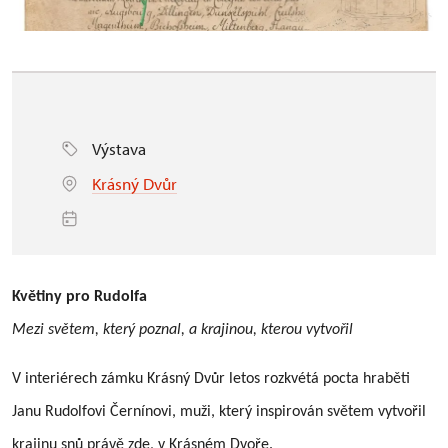
Výstava
Krásný Dvůr
Květiny pro Rudolfa
Mezi světem, který poznal, a krajinou, kterou vytvořil
V interiérech zámku Krásný Dvůr letos rozkvétá pocta hraběti
Janu Rudolfovi Černínovi, muži, který inspirován světem vytvořil
krajinu snů právě zde, v Krásném Dvoře.