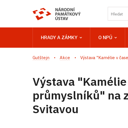
HRADY A ZÁMKY
O NPÚ
Gutštejn
Akce
Výstava "Kamélie v časec
Výstava "Kamélie
průmyslníků" na 
Svitavou