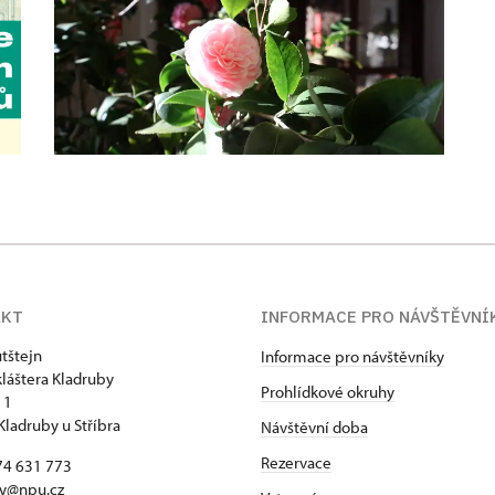
AKT
INFORMACE PRO NÁVŠTĚVNÍ
tštejn
Informace pro návštěvníky
kláštera Kladruby
Prohlídkové okruhy
 1
Kladruby u Stříbra
Návštěvní doba
Rezervace
74 631 773
by@npu.cz