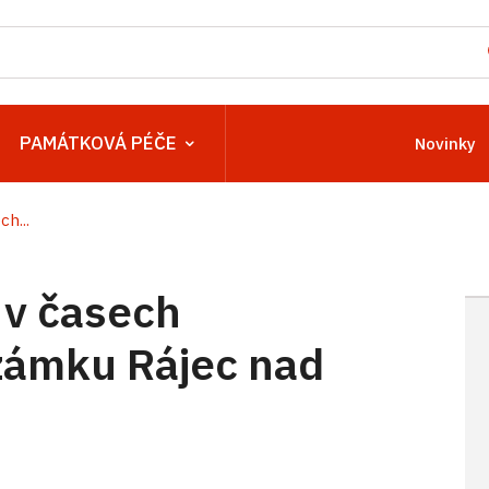
PAMÁTKOVÁ PÉČE
Novinky
h...
 v časech
zámku Rájec nad