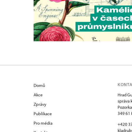
KONT
Domů
Akce
Hrad Gu
správa 
Zprávy
Pozorka
349 61 
Publikace
Pro média
+420 3
kladru