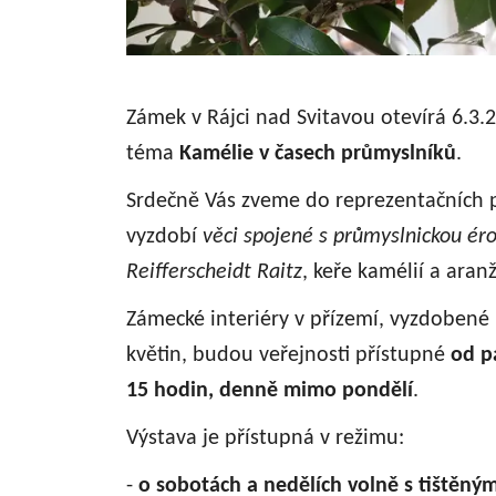
Zámek v Rájci nad Svitavou otevírá 6.3.2
téma
Kamélie v časech průmyslníků
.
Srdečně Vás zveme do reprezentačních p
vyzdobí
věci spojené s průmyslnickou ér
Reifferscheidt Raitz
, keře kamélií a aranž
Zámecké interiéry v přízemí, vyzdobené 
květin, budou veřejnosti přístupné
od pá
15 hodin, denně mimo pondělí
.
Výstava je přístupná v režimu:
-
o sobotách a nedělích volně s tištěn