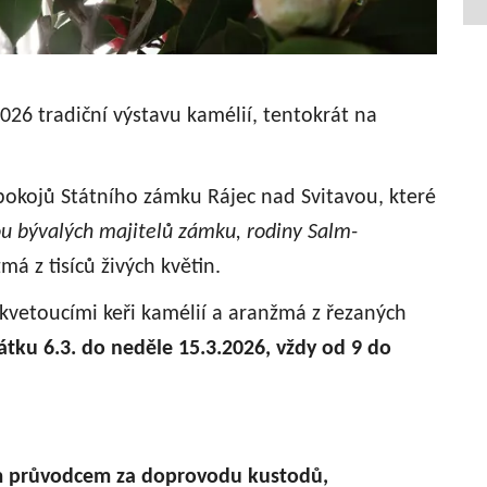
026 tradiční výstavu kamélií, tentokrát na
okojů Státního zámku Rájec nad Svitavou, které
ou bývalých majitelů zámku, rodiny Salm-
má z tisíců živých květin.
kvetoucími keři kamélií a aranžmá z řezaných
tku 6.3. do neděle 15.3.2026, vždy od 9 do
ým průvodcem za doprovodu kustodů,