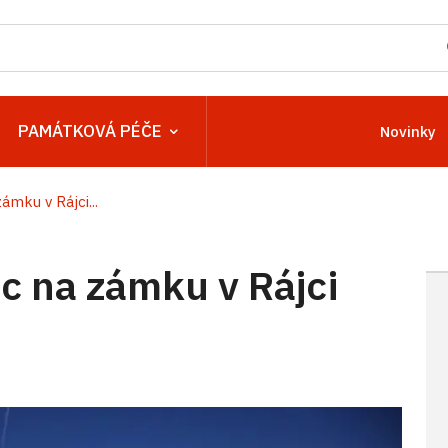
PAMÁTKOVÁ PÉČE
Novinky
mku v Rájci...
 na zámku v Rájci