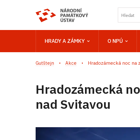
HRADY A ZÁMKY
O NPÚ
Gutštejn
Akce
Hradozámecká noc na zá
Hradozámecká noc
nad Svitavou