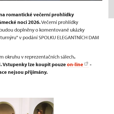
 na romantické večerní prohlídky
ámecké noci 2026.
Večerní prohlídky
u budou doplněny o komentované ukázky
po turnýru" v podání SPOLKU ELEGANTNÍCH DAM
ém okruhu v reprezentačních sálech
.
d.
Vstupenky lze koupit pouze
on-line
-
ace nejsou přijímány.