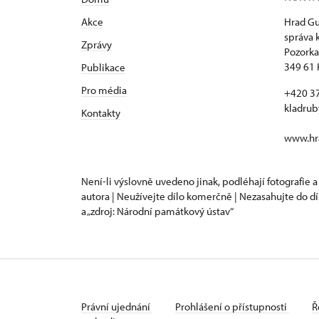
Akce
Hrad Gu
správa 
Zprávy
Pozorka
349 61 
Publikace
Pro média
+420 3
kladru
Kontakty
www.hra
Není-li výslovně uvedeno jinak, podléhají fotografie a
autora | Neužívejte dílo komerčně | Nezasahujte do dí
a „zdroj: Národní památkový ústav“
Právní ujednání
Prohlášení o přístupnosti
Ř