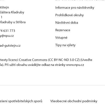
tštejn
Informace pro návštěvníky
kláštera Kladruby
Prohlídkové okruhy
 1
Kladruby u Stříbra
Návštěvní doba
Rezervace
74 631 773
by@npu.cz
Vstupné
Tipy na výlety
d-gutstejn.cz
 texty
licenci Creative Commons
(CC BY-NC-ND 3.0 CZ) (Uveďte
la). Při užití obsahu uvádějte odkaz na stránky www.npu.cz
ešení spotřebitelských sporů
Všeobecné obchodní podmínky