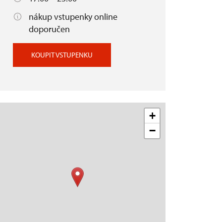
nákup vstupenky online
doporučen
KOUPIT VSTUPENKU
+
−