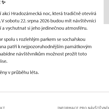
č
✨
tní akci Hradozámecká noc, která tradičně otevírá
. V sobotu 22. srpna 2026 budou mít návštěvníci
 a vychutnat si jeho jedinečnou atmosféru.
r spolu s rozlehlým parkem se sochařskou
auna patří k nejpozoruhodnějším památkovým
nabídne návštěvníkům možnost prožít toto
ise.
ny v průběhu léta.
AKT
INFORMACE PRO NÁVŠTĚVNÍ