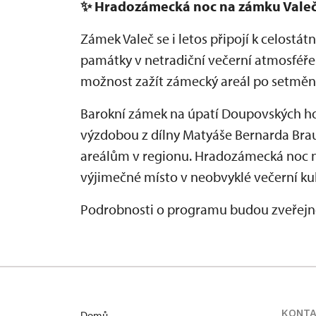
✨
Hradozámecká noc na zámku Vale
Zámek Valeč se i letos připojí k celostá
památky v netradiční večerní atmosféře
možnost zažít zámecký areál po setmění
Barokní zámek na úpatí Doupovských ho
výzdobou z dílny Matyáše Bernarda Br
areálům v regionu. Hradozámecká noc 
výjimečné místo v neobvyklé večerní kul
Podrobnosti o programu budou zveřejně
KONT
Domů