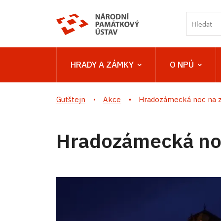
HRADY A ZÁMKY
O NPÚ
Gutštejn
Akce
Hradozámecká noc na 
Hradozámecká no