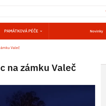
PAMÁTKOVÁ PÉČE
Novinky
zámku Valeč
c na zámku Valeč