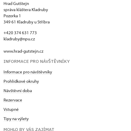
Hrad Gutštejn
správa kláštera Kladruby
Pozorka 1
349 61 Kladruby u Stříbra
+420 374 631 773
kladruby@npu.cz
www.hrad-gutstejn.cz
INFORMACE PRO NÁVŠTĚVNÍKY
Informace pro návštěvníky
Prohlídkové okruhy
Návštěvní doba
Rezervace
Vstupné
Tipy na výlety
MOHLO BY VÁS ZAJÍMAT