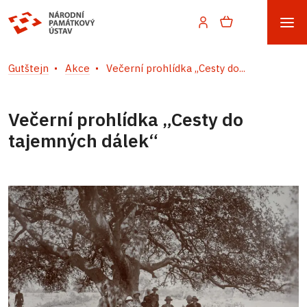
Gutštejn
Akce
Večerní prohlídka „Cesty do...
Večerní prohlídka „Cesty do
tajemných dálek“