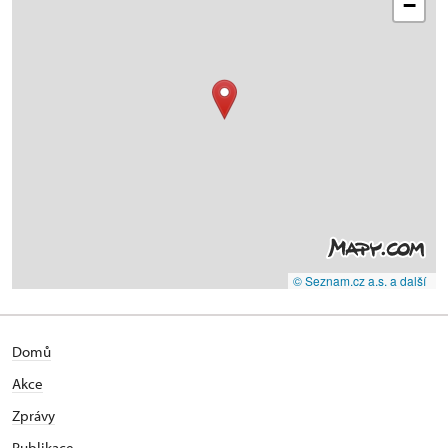
−
© Seznam.cz a.s. a další
Domů
Akce
Zprávy
Publikace