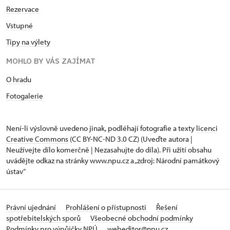
Rezervace
Vstupné
Tipy na výlety
MOHLO BY VÁS ZAJÍMAT
O hradu
Fotogalerie
Není-li výslovně uvedeno jinak, podléhají fotografie a texty
licenci
Creative Commons
(CC BY-NC-ND 3.0 CZ) (Uveďte autora |
Neužívejte dílo komerčně | Nezasahujte do díla). Při užití obsahu
uvádějte odkaz na stránky www.npu.cz a „zdroj: Národní památkový
ústav“
Právní ujednání
Prohlášení o přístupnosti
Řešení
spotřebitelských sporů
Všeobecné obchodní podmínky
Podmínky pro výpůjčky NPÚ
webeditor@npu.cz