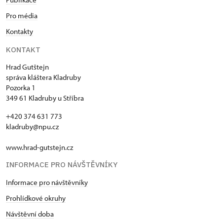
Pro média
Kontakty
KONTAKT
Hrad Gutštejn
správa kláštera Kladruby
Pozorka 1
349 61 Kladruby u Stříbra
+420 374 631 773
kladruby@npu.cz
www.hrad-gutstejn.cz
INFORMACE PRO NÁVŠTĚVNÍKY
Informace pro návštěvníky
Prohlídkové okruhy
Návštěvní doba