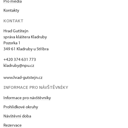
Pro média
Kontakty
KONTAKT
Hrad Gutštejn
správa kláštera Kladruby
Pozorka 1
349 61 Kladruby u Stříbra
+420 374 631 773
kladruby@npu.cz
www.hrad-gutstejn.cz
INFORMACE PRO NÁVŠTĚVNÍKY
Informace pro návštěvníky
Prohlídkové okruhy
Návštěvní doba
Rezervace