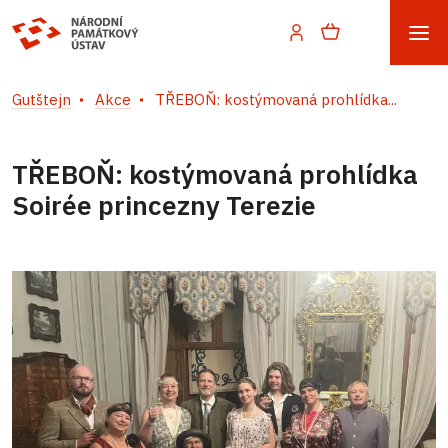
Gutštejn
Akce
TŘEBOŇ: kostýmovaná prohlídka...
TŘEBOŇ: kostýmovaná prohlídka
Soirée princezny Terezie