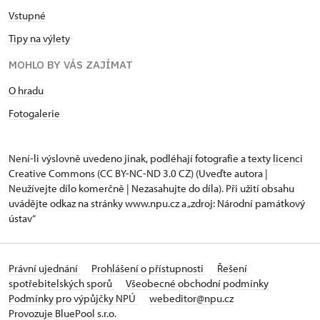
Vstupné
Tipy na výlety
MOHLO BY VÁS ZAJÍMAT
O hradu
Fotogalerie
Není-li výslovně uvedeno jinak, podléhají fotografie a texty
licenci
Creative Commons
(CC BY-NC-ND 3.0 CZ) (Uveďte autora |
Neužívejte dílo komerčně | Nezasahujte do díla). Při užití obsahu
uvádějte odkaz na stránky www.npu.cz a „zdroj: Národní památkový
ústav“
Právní ujednání
Prohlášení o přístupnosti
Řešení
spotřebitelských sporů
Všeobecné obchodní podmínky
Podmínky pro výpůjčky NPÚ
webeditor@npu.cz
Provozuje BluePool s.r.o.